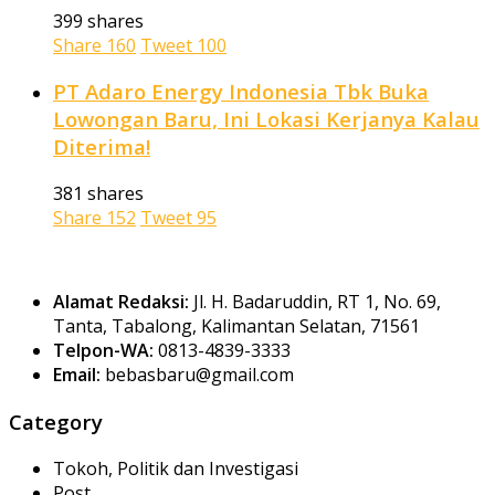
399 shares
Share
160
Tweet
100
PT Adaro Energy Indonesia Tbk Buka
Lowongan Baru, Ini Lokasi Kerjanya Kalau
Diterima!
381 shares
Share
152
Tweet
95
Alamat Redaksi:
Jl. H. Badaruddin, RT 1, No. 69,
Tanta, Tabalong, Kalimantan Selatan, 71561
Telpon-WA:
0813-4839-3333
Email:
bebasbaru@gmail.com
Category
Tokoh, Politik dan Investigasi
Post