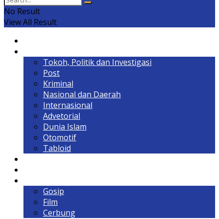
No Result
View All Result
Home
Headline
Tokoh, Politik dan Investigasi
Post
Kriminal
Nasional dan Daerah
Internasional
Advetorial
Dunia Islam
Otomotif
Tabloid
Lintas Kalimantan
Olahraga & Gaya Hidup
Hiburan
Gosip
Film
Cerbung