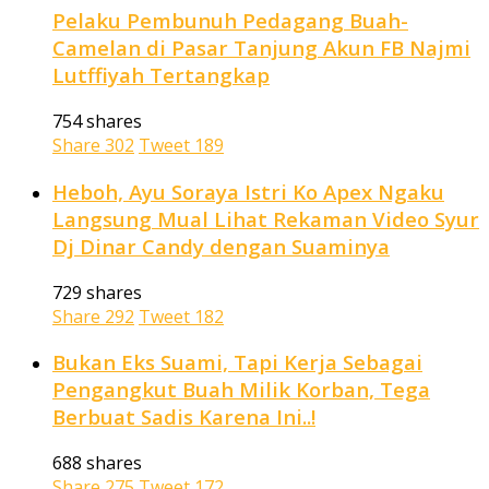
Pelaku Pembunuh Pedagang Buah-
Camelan di Pasar Tanjung Akun FB Najmi
Lutffiyah Tertangkap
754 shares
Share
302
Tweet
189
Heboh, Ayu Soraya Istri Ko Apex Ngaku
Langsung Mual Lihat Rekaman Video Syur
Dj Dinar Candy dengan Suaminya
729 shares
Share
292
Tweet
182
Bukan Eks Suami, Tapi Kerja Sebagai
Pengangkut Buah Milik Korban, Tega
Berbuat Sadis Karena Ini..!
688 shares
Share
275
Tweet
172