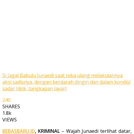
Si Jagal Babulu Junaedi saat reka ulang melakulannya
aksi sadisnya, dengan berdarah dingin dan dalam kondisi
sadar (dok, tangkapan layar)
240
SHARES
1.8k
VIEWS
BEBASBARU.ID
, KRIMINAL
– Wajah Junaedi terlihat datar,