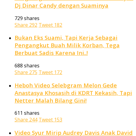
Dj Dinar Candy dengan Suaminya
729 shares
Share
292
Tweet
182
Bukan Eks Suami, Tapi Kerja Sebagai
Pengangkut Buah Milik Korban, Tega
Berbuat Sadis Karena Ini..!
688 shares
Share
275
Tweet
172
Heboh Video Selebgram Melon Gede
Anastasya Khosasih di KDRT Kekasih, Tapi
Netter Malah Bilang Gini!
611 shares
Share
244
Tweet
153
Video Syur Mirip Audrey Davis Anak David