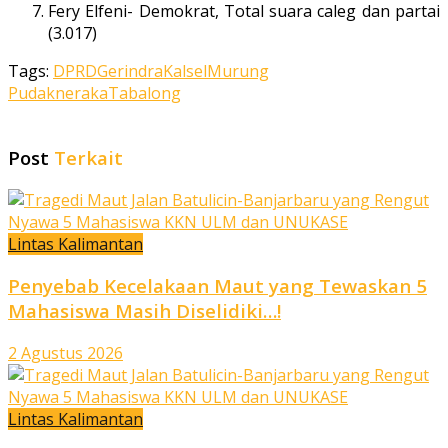
Fery Elfeni- Demokrat, Total suara caleg dan partai
(3.017)
Tags:
DPRD
Gerindra
Kalsel
Murung
Pudak
neraka
Tabalong
Post
Terkait
Lintas Kalimantan
Penyebab Kecelakaan Maut yang Tewaskan 5
Mahasiswa Masih Diselidiki…!
2 Agustus 2026
Lintas Kalimantan