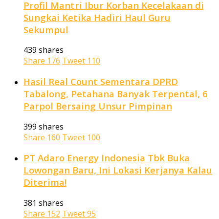
Profil Mantri Ibur Korban Kecelakaan di
Sungkai Ketika Hadiri Haul Guru
Sekumpul
439 shares
Share
176
Tweet
110
Hasil Real Count Sementara DPRD
Tabalong, Petahana Banyak Terpental, 6
Parpol Bersaing Unsur Pimpinan
399 shares
Share
160
Tweet
100
PT Adaro Energy Indonesia Tbk Buka
Lowongan Baru, Ini Lokasi Kerjanya Kalau
Diterima!
381 shares
Share
152
Tweet
95