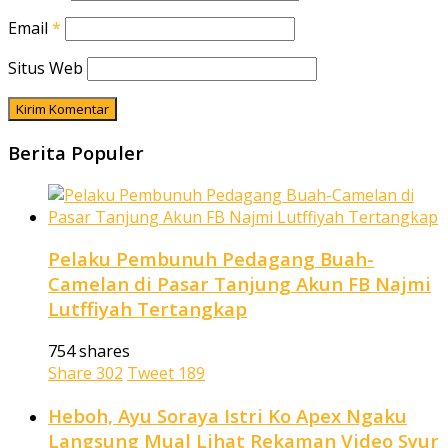
Email
*
Situs Web
Berita Populer
Pelaku Pembunuh Pedagang Buah-
Camelan di Pasar Tanjung Akun FB Najmi
Lutffiyah Tertangkap
754 shares
Share
302
Tweet
189
Heboh, Ayu Soraya Istri Ko Apex Ngaku
Langsung Mual Lihat Rekaman Video Syur