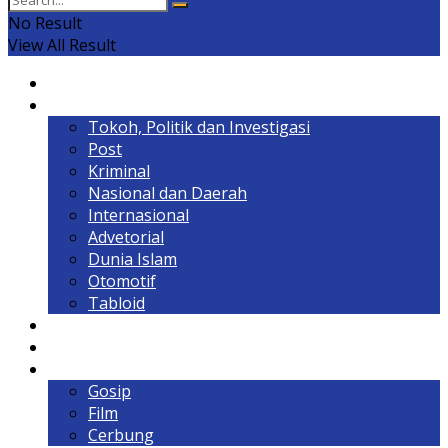
No Result
View All Result
Home
Headline
Tokoh, Politik dan Investigasi
Post
Kriminal
Nasional dan Daerah
Internasional
Advetorial
Dunia Islam
Otomotif
Tabloid
Lintas Kalimantan
Olahraga & Gaya Hidup
Hiburan
Gosip
Film
Cerbung