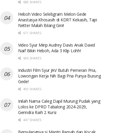
688 SHARES
Heboh Video Selebgram Melon Gede
Anastasya Khosasih di KDRT Kekasih, Tapi
Netter Malah Bilang Gini!
611 SHARES
Video Syur Mirip Audrey Davis Anak David
Naif Bikin Heboh, Ada 3 Klip Lohh!
606 SHARES
Industri Film Syur JAV Butuh Pemeran Pria,
Lowongan Kerja Nih Bagi Pria Punya Burung
Gede!
493 SHARES
Inilah Nama Caleg Dapil Murung Pudak yang
Lolos ke DPRD Tabalong 2024-2029,
Gerindra Raih 2 Kursi
447 SHARES
Berpulangnya si Mantri Ramah dan Kocak: