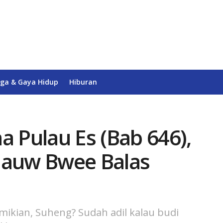
ga & Gaya Hidup
Hiburan
a Pulau Es (Bab 646),
iauw Bwee Balas
ikian, Suheng? Sudah adil kalau budi