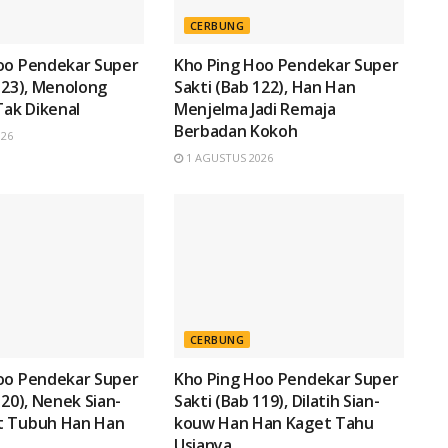
CERBUNG
oo Pendekar Super
Kho Ping Hoo Pendekar Super
123), Menolong
Sakti (Bab 122), Han Han
Tak Dikenal
Menjelma Jadi Remaja
Berbadan Kokoh
026
1 AGUSTUS 2026
CERBUNG
oo Pendekar Super
Kho Ping Hoo Pendekar Super
120), Nenek Sian-
Sakti (Bab 119), Dilatih Sian-
t Tubuh Han Han
kouw Han Han Kaget Tahu
!
Usianya