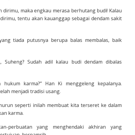
n dirimu, maka engkau merasa berhutang budi! Kalau
irimu, tentu akan kauanggap sebagai dendam sakit
 yang tiada putusnya berupa balas membalas, baik
, Suheng? Sudah adil kalau budi dendam dibalas
 hukum karma?” Han Ki menggeleng kepalanya.
ah menjadi tradisi usang.
urun seperti inilah membuat kita terseret ke dalam
kan karma.
atan-perbuatan yang menghendaki akhiran yang
rtujuan, berpamrih.