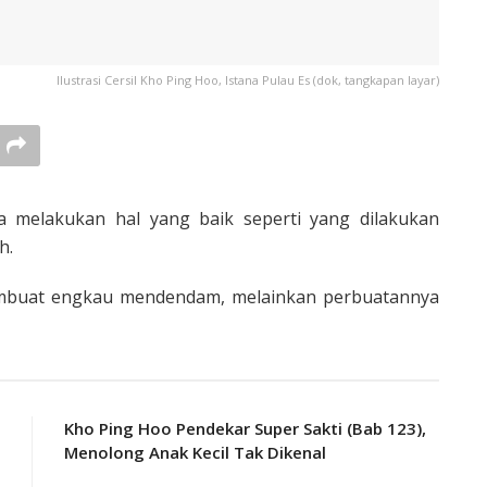
Ilustrasi Cersil Kho Ping Hoo, Istana Pulau Es (dok, tangkapan layar)
 melakukan hal yang baik seperti yang dilakukan
h.
membuat engkau mendendam, melainkan perbuatannya
Kho Ping Hoo Pendekar Super Sakti (Bab 123),
Menolong Anak Kecil Tak Dikenal