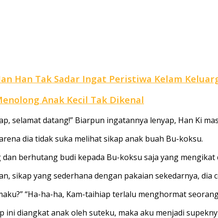
Han Han Tak Sadar Ingat Peristiwa Kelam Kelua
Menolong Anak Kecil Tak Dikenal
iap, selamat datang!” Biarpun ingatannya lenyap, Han Ki m
karena dia tidak suka melihat sikap anak buah Bu-koksu.
 dan berhutang budi kepada Bu-koksu saja yang mengikat d
an, sikap yang sederhana dengan pakaian sekedarnya, dia 
maku?” “Ha-ha-ha, Kam-taihiap terlalu menghormat seoran
 ini diangkat anak oleh suteku, maka aku menjadi supekn