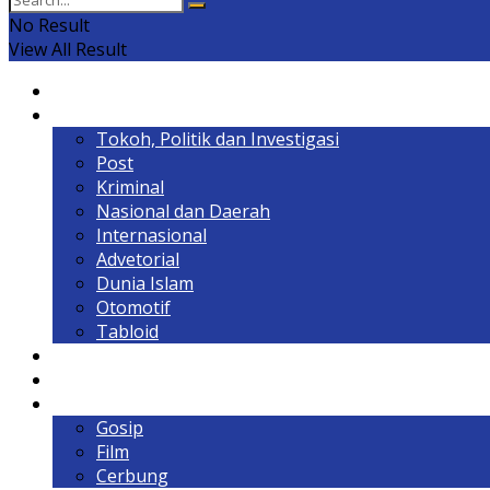
No Result
View All Result
Home
Headline
Tokoh, Politik dan Investigasi
Post
Kriminal
Nasional dan Daerah
Internasional
Advetorial
Dunia Islam
Otomotif
Tabloid
Lintas Kalimantan
Olahraga & Gaya Hidup
Hiburan
Gosip
Film
Cerbung