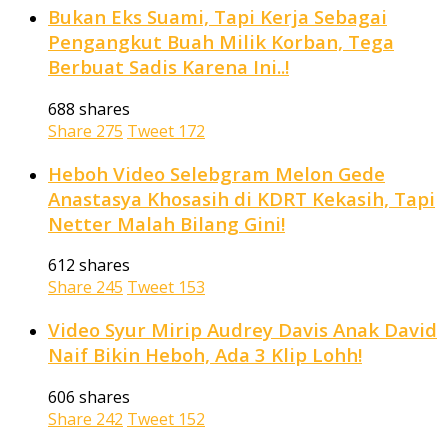
Bukan Eks Suami, Tapi Kerja Sebagai
Pengangkut Buah Milik Korban, Tega
Berbuat Sadis Karena Ini..!
688 shares
Share
275
Tweet
172
Heboh Video Selebgram Melon Gede
Anastasya Khosasih di KDRT Kekasih, Tapi
Netter Malah Bilang Gini!
612 shares
Share
245
Tweet
153
Video Syur Mirip Audrey Davis Anak David
Naif Bikin Heboh, Ada 3 Klip Lohh!
606 shares
Share
242
Tweet
152