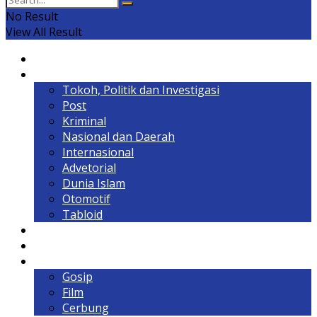
No Result
View All Result
Home
Headline
Tokoh, Politik dan Investigasi
Post
Kriminal
Nasional dan Daerah
Internasional
Advetorial
Dunia Islam
Otomotif
Tabloid
Lintas Kalimantan
Olahraga & Gaya Hidup
Hiburan
Gosip
Film
Cerbung