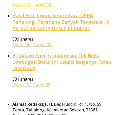
Share
176
Tweet
110
Hasil Real Count Sementara DPRD
Tabalong, Petahana Banyak Terpental, 6
Parpol Bersaing Unsur Pimpinan
399 shares
Share
160
Tweet
100
PT Adaro Energy Indonesia Tbk Buka
Lowongan Baru, Ini Lokasi Kerjanya Kalau
Diterima!
381 shares
Share
152
Tweet
95
Alamat Redaksi:
Jl. H. Badaruddin, RT 1, No. 69,
Tanta, Tabalong, Kalimantan Selatan, 71561