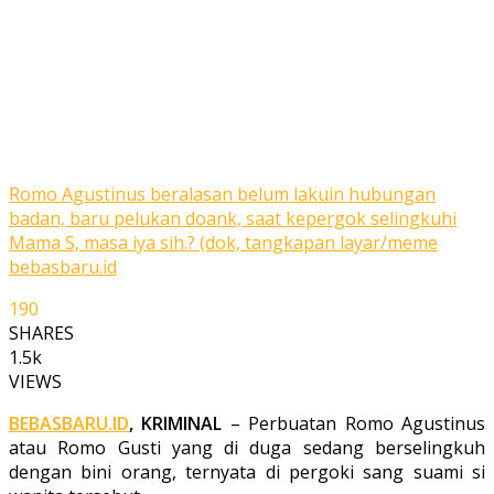
Romo Agustinus beralasan belum lakuin hubungan
badan, baru pelukan doank, saat kepergok selingkuhi
Mama S, masa iya sih.? (dok, tangkapan layar/meme
bebasbaru.id
190
SHARES
1.5k
VIEWS
BEBASBARU.ID
, KRIMINAL
– Perbuatan Romo Agustinus
atau Romo Gusti yang di duga sedang berselingkuh
dengan bini orang, ternyata di pergoki sang suami si