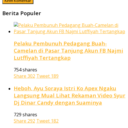
Berita Populer
Pelaku Pembunuh Pedagang Buah-
Camelan di Pasar Tanjung Akun FB Najmi
Lutffiyah Tertangkap
754 shares
Share
302
Tweet
189
Heboh, Ayu Soraya Istri Ko Apex Ngaku
Langsung Mual Lihat Rekaman Video Syur
Dj Dinar Candy dengan Suaminya
729 shares
Share
292
Tweet
182