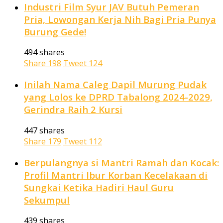
Industri Film Syur JAV Butuh Pemeran
Pria, Lowongan Kerja Nih Bagi Pria Punya
Burung Gede!
494 shares
Share
198
Tweet
124
Inilah Nama Caleg Dapil Murung Pudak
yang Lolos ke DPRD Tabalong 2024-2029,
Gerindra Raih 2 Kursi
447 shares
Share
179
Tweet
112
Berpulangnya si Mantri Ramah dan Kocak:
Profil Mantri Ibur Korban Kecelakaan di
Sungkai Ketika Hadiri Haul Guru
Sekumpul
439 shares