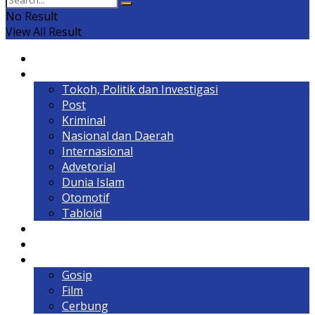
No Result
View All Result
Home
Headline
Tokoh, Politik dan Investigasi
Post
Kriminal
Nasional dan Daerah
Internasional
Advetorial
Dunia Islam
Otomotif
Tabloid
Lintas Kalimantan
Olahraga & Gaya Hidup
Hiburan
Gosip
Film
Cerbung