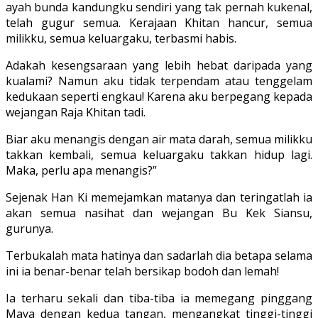
ayah bunda kandungku sendiri yang tak pernah ku­kenal,
telah gugur semua. Kerajaan Khi­tan hancur, semua
milikku, semua ke­luargaku, terbasmi habis.
Adakah keseng­saraan yang lebih hebat daripada yang
kualami? Namun aku tidak terpendam atau tenggelam
kedukaan seperti engkau! Karena aku berpegang kepada
wejangan Raja Khitan tadi.
Biar aku menangis dengan air mata darah, semua milikku
takkan kembali, semua keluarga­ku takkan hidup lagi.
Maka, perlu apa menangis?”
Sejenak Han Ki memejamkan mata­nya dan teringatlah ia
akan semua nasi­hat dan wejangan Bu Kek Siansu,
gurunya.
Terbukalah mata hatinya dan sadar­lah dia betapa selama
ini ia benar-benar telah bersikap bodoh dan lemah!
Ia ter­haru sekali dan tiba-tiba ia memegang pinggang
Maya dengan kedua tangan, mengangkat tinggi-tinggi