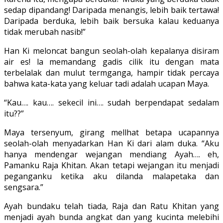
sedap dipandang! Daripada mena­ngis, lebih baik tertawa!
Daripada ber­duka, lebih baik bersuka kalau keduanya
tidak merubah nasib!”
Han Ki meloncat bangun seolah-olah kepalanya disiram
air es! la memandang gadis cilik itu dengan mata
terbelalak dan mulut termganga, hampir tidak percaya
bahwa kata-kata yang keluar tadi adalah ucapan Maya.
“Kau…. kau…. sekecil ini…. sudah ber­pendapat sedalam
itu??”
Maya tersenyum, girang mellhat beta­pa ucapannya
seolah-olah menyadarkan Han Ki dari alam duka. “Aku
hanya mendengar wejangan mendiang Ayah…. eh,
Pamanku Raja Khitan. Akan tetapi wejangan itu menjadi
peganganku ketika aku dilanda malapetaka dan
sengsara.”
Ayah bundaku telah tiada, Raja dan Ratu Khitan yang
menjadi ayah bunda angkat dan yang kucinta melebihi