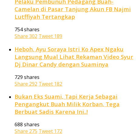
Pelaku Pembunuh Pedagang Buah-
Camelan di Pasar Tanjung Akun FB Najmi
Lutffiyah Tertangkap
754 shares
Share
302
Tweet
189
Heboh, Ayu Soraya Istri Ko Apex Ngaku
Langsung Mual Lihat Rekaman Video Syur
Dj Dinar Candy dengan Suaminya
729 shares
Share
292
Tweet
182
Bukan Eks Suami, Tapi Kerja Sebagai
Pengangkut Buah Milik Korban, Tega
Berbuat Sadis Karena Ini..!
688 shares
Share
275
Tweet
172