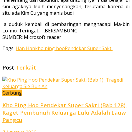
menen­tang dan dibunuh, apa untungnya? Pula belajar di
sini agaknya lebih menyenang­kan, terutama karena di
situ ada Kim Cu yang manis budi.
Ia duduk kembali di pembaringan menghadapi Ma-bin
Lo-mo. Teringat……BERSAMBUNG
SUMBER: Microsoft reader
Tags:
Han Han
kho ping hoo
Pendekar Super Sakti
Post
Terkait
Cerbung
Kho Ping Hoo Pendekar Super Sakti (Bab 128),
Kaget Pembunuh Keluarga Lulu Adalah Lauw
Pangcu