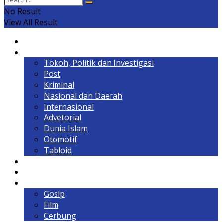
No Result
View All Result
Home
Headline
Tokoh, Politik dan Investigasi
Post
Kriminal
Nasional dan Daerah
Internasional
Advetorial
Dunia Islam
Otomotif
Tabloid
Lintas Kalimantan
Olahraga & Gaya Hidup
Hiburan
Gosip
Film
Cerbung