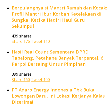
Berpulangnya si Mantri Ramah dan Kocak:
Profil Mantri Ibur Korban Kecelakaan di
Sungkai Ketika Hadiri Haul Guru
Sekumpul
439 shares
Share
176
Tweet
110
Hasil Real Count Sementara DPRD
Tabalong, Petahana Banyak Terpental, 6
Parpol Bersaing Unsur Pimpinan
399 shares
Share
160
Tweet
100
PT Adaro Energy Indonesia Tbk Buka
Lowongan Baru, Ini Lokasi Kerjanya Kalau
Diterima!