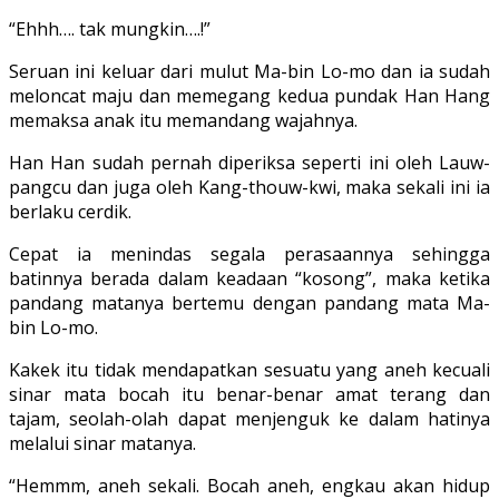
“Ehhh…. tak mungkin….!”
Seruan ini keluar dari mulut Ma-bin Lo-mo dan ia sudah
meloncat maju dan memegang kedua pundak Han Hang
me­maksa anak itu memandang wajahnya.
Han Han sudah pernah diperiksa seperti ini oleh Lauw-
pangcu dan juga oleh Kang-thouw-kwi, maka sekali ini ia
berlaku cerdik.
Cepat ia menindas segala perasa­annya sehingga
batinnya berada dalam keadaan “kosong”, maka ketika
pandang matanya bertemu dengan pandang mata Ma-
bin Lo-mo.
Kakek itu tidak mendapat­kan sesuatu yang aneh kecuali
sinar ma­ta bocah itu benar-benar amat terang dan
tajam, seolah-olah dapat menjenguk ke dalam hatinya
melalui sinar matanya.
“Hemmm, aneh sekali. Bocah aneh, engkau akan hidup