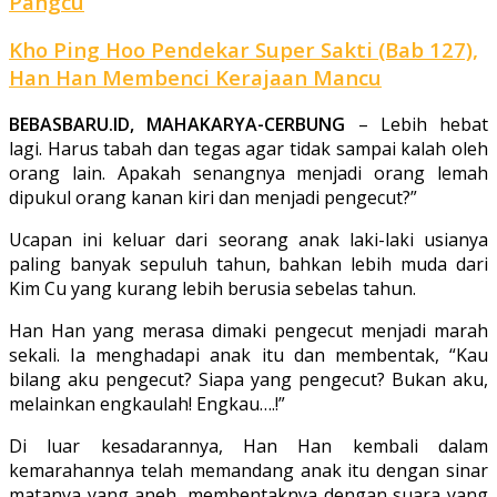
Pangcu
Kho Ping Hoo Pendekar Super Sakti (Bab 127),
Han Han Membenci Kerajaan Mancu
BEBASBARU.ID, MAHAKARYA-CERBUNG
– Lebih hebat
lagi. Harus tabah dan tegas agar tidak sampai kalah oleh
orang lain. Apakah senangnya menjadi orang lemah
dipukul orang kanan kiri dan menjadi pengecut?”
Ucapan ini keluar dari se­orang anak laki-laki usianya
paling ba­nyak sepuluh tahun, bahkan lebih muda dari
Kim Cu yang kurang lebih berusia sebelas tahun.
Han Han yang merasa dimaki penge­cut menjadi marah
sekali. Ia menghadapi anak itu dan membentak, “Kau
bilang aku pengecut? Siapa yang pengecut? Bukan aku,
melainkan engkaulah! Engkau….!”
Di luar kesadarannya, Han Han kembali dalam
kemarahannya telah memandang anak itu dengan sinar
matanya yang aneh, membentaknya dengan suara yang