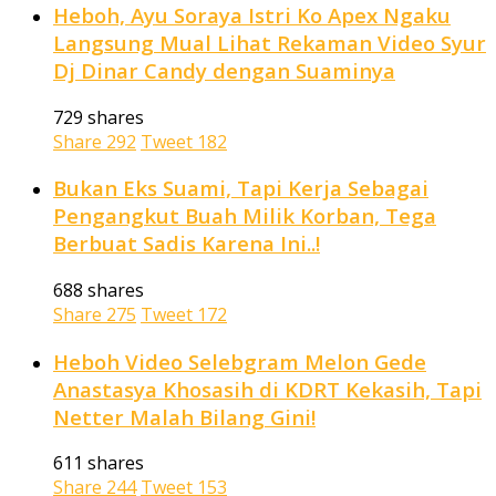
Heboh, Ayu Soraya Istri Ko Apex Ngaku
Langsung Mual Lihat Rekaman Video Syur
Dj Dinar Candy dengan Suaminya
729 shares
Share
292
Tweet
182
Bukan Eks Suami, Tapi Kerja Sebagai
Pengangkut Buah Milik Korban, Tega
Berbuat Sadis Karena Ini..!
688 shares
Share
275
Tweet
172
Heboh Video Selebgram Melon Gede
Anastasya Khosasih di KDRT Kekasih, Tapi
Netter Malah Bilang Gini!
611 shares
Share
244
Tweet
153