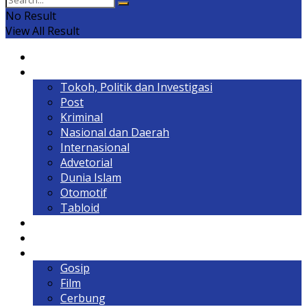
No Result
View All Result
Home
Headline
Tokoh, Politik dan Investigasi
Post
Kriminal
Nasional dan Daerah
Internasional
Advetorial
Dunia Islam
Otomotif
Tabloid
Lintas Kalimantan
Olahraga & Gaya Hidup
Hiburan
Gosip
Film
Cerbung