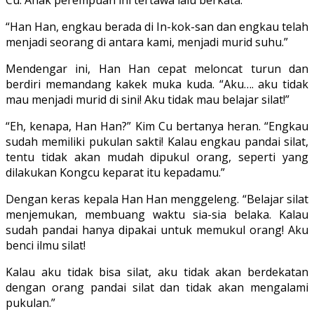
Cu. Anak perempuan ini tertawa lalu berkata.
“Han Han, engkau berada di In-kok-san dan engkau telah
menjadi seorang di antara kami, menjadi murid suhu.”
Mendengar ini, Han Han cepat me­loncat turun dan
berdiri memandang kakek muka kuda. “Aku…. aku tidak
mau menjadi murid di sini! Aku tidak mau belajar silat!”
“Eh, kenapa, Han Han?” Kim Cu ber­tanya heran. “Engkau
sudah memiliki pukulan sakti! Kalau engkau pandai silat,
tentu tidak akan mudah dipukul orang, seperti yang
dilakukan Kongcu keparat itu kepadamu.”
Dengan keras kepala Han Han meng­geleng. “Belajar silat
menjemukan, mem­buang waktu sia-sia belaka. Kalau
sudah pandai hanya dipakai untuk memukul orang! Aku
benci ilmu silat!
Kalau aku tidak bisa silat, aku tidak akan berdekat­an
dengan orang pandai silat dan tidak akan mengalami
pukulan.”