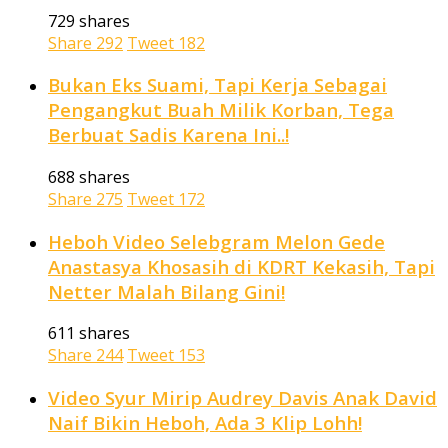
729 shares
Share
292
Tweet
182
Bukan Eks Suami, Tapi Kerja Sebagai
Pengangkut Buah Milik Korban, Tega
Berbuat Sadis Karena Ini..!
688 shares
Share
275
Tweet
172
Heboh Video Selebgram Melon Gede
Anastasya Khosasih di KDRT Kekasih, Tapi
Netter Malah Bilang Gini!
611 shares
Share
244
Tweet
153
Video Syur Mirip Audrey Davis Anak David
Naif Bikin Heboh, Ada 3 Klip Lohh!