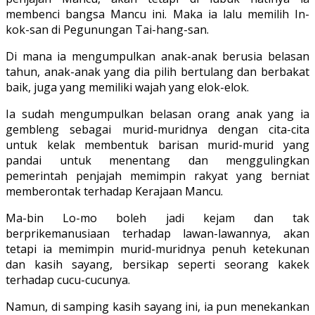
membenci bangsa Mancu ini. Maka ia lalu memilih In-
kok-san di Pegunungan Tai-hang-san.
Di mana ia me­ngumpulkan anak-anak berusia belasan
tahun, anak-anak yang dia pilih bertulang dan berbakat
baik, juga yang memiliki wajah yang elok-elok.
Ia sudah mengum­pulkan belasan orang anak yang ia
gem­bleng sebagai murid-muridnya dengan cita-cita
untuk kelak membentuk barisan murid-murid yang
pandai untuk menentang dan menggulingkan
pemerintah pen­jajah memimpin rakyat yang berniat
memberontak terhadap Kerajaan Mancu.
Ma-bin Lo-mo boleh jadi kejam dan tak
berprikemanusiaan terhadap lawan-lawan­nya, akan
tetapi ia memimpin murid-muridnya penuh ketekunan
dan kasih sayang, bersikap seperti seorang kakek
terhadap cucu-cucunya.
Namun, di sam­ping kasih sayang ini, ia pun menekankan