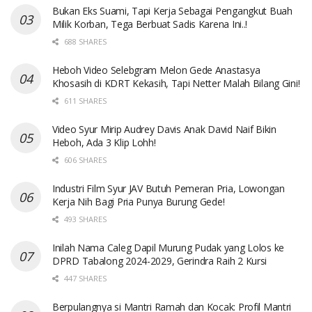
Bukan Eks Suami, Tapi Kerja Sebagai Pengangkut Buah
Milik Korban, Tega Berbuat Sadis Karena Ini..!
688 SHARES
Heboh Video Selebgram Melon Gede Anastasya
Khosasih di KDRT Kekasih, Tapi Netter Malah Bilang Gini!
611 SHARES
Video Syur Mirip Audrey Davis Anak David Naif Bikin
Heboh, Ada 3 Klip Lohh!
606 SHARES
Industri Film Syur JAV Butuh Pemeran Pria, Lowongan
Kerja Nih Bagi Pria Punya Burung Gede!
493 SHARES
Inilah Nama Caleg Dapil Murung Pudak yang Lolos ke
DPRD Tabalong 2024-2029, Gerindra Raih 2 Kursi
447 SHARES
Berpulangnya si Mantri Ramah dan Kocak: Profil Mantri