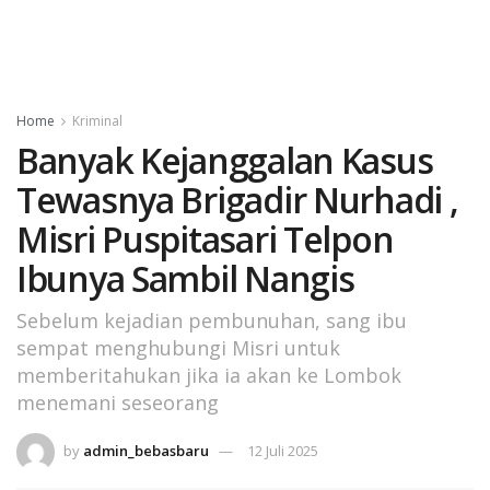
Home
Kriminal
Banyak Kejanggalan Kasus
Tewasnya Brigadir Nurhadi ,
Misri Puspitasari Telpon
Ibunya Sambil Nangis
Sebelum kejadian pembunuhan, sang ibu
sempat menghubungi Misri untuk
memberitahukan jika ia akan ke Lombok
menemani seseorang
by
admin_bebasbaru
12 Juli 2025