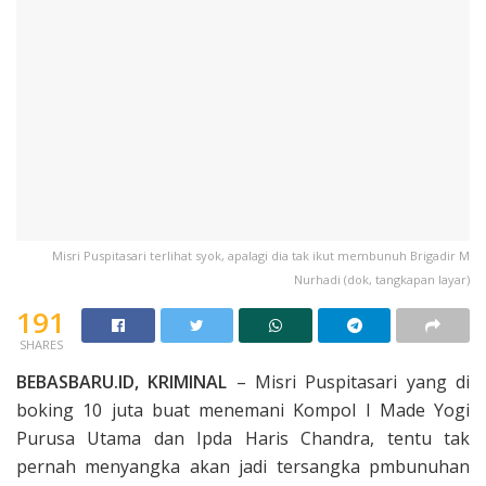
Misri Puspitasari terlihat syok, apalagi dia tak ikut membunuh Brigadir M
Nurhadi (dok, tangkapan layar)
191
SHARES
BEBASBARU.ID, KRIMINAL
– Misri Puspitasari yang di
boking 10 juta buat menemani Kompol I Made Yogi
Purusa Utama dan Ipda Haris Chandra, tentu tak
pernah menyangka akan jadi tersangka pmbunuhan