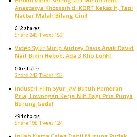
Heboh Video Selebgram Melon Gede
Anastasya Khosasih di KDRT Kekasih, Tapi
Netter Malah Bilang Gini!
612 shares
Share
245
Tweet
153
Video Syur Mirip Audrey Davis Anak David
Naif Bikin Heboh, Ada 3 Klip Lohh!
606 shares
Share
242
Tweet
152
Industri Film Syur JAV Butuh Pemeran
Pria, Lowongan Kerja Nih Bagi Pria Punya
Burung Gede!
494 shares
Share
198
Tweet
124
Inilah Nama Caleg Dapil Murung Pudak