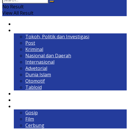
No Result
View All Result
Home
Headline
Tokoh, Politik dan Investigasi
Post
Kriminal
Nasional dan Daerah
Internasional
Advetorial
Dunia Islam
Otomotif
Tabloid
Lintas Kalimantan
Olahraga & Gaya Hidup
Hiburan
Gosip
Film
Cerbung