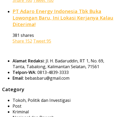
Share
160
Tweet
100
PT Adaro Energy Indonesia Tbk Buka
Lowongan Baru, Ini Lokasi Kerjanya Kalau
Diterima!
381 shares
Share
152
Tweet
95
Alamat Redaksi:
Jl. H. Badaruddin, RT 1, No. 69,
Tanta, Tabalong, Kalimantan Selatan, 71561
Telpon-WA:
0813-4839-3333
Email:
bebasbaru@gmail.com
Category
Tokoh, Politik dan Investigasi
Post
Kriminal