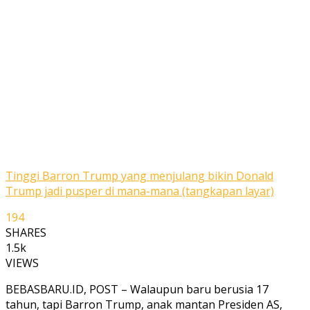
Tinggi Barron Trump yang menjulang bikin Donald
Trump jadi pusper di mana-mana (tangkapan layar)
194
SHARES
1.5k
VIEWS
BEBASBARU.ID, POST – Walaupun baru berusia 17
tahun, tapi Barron Trump, anak mantan Presiden AS,