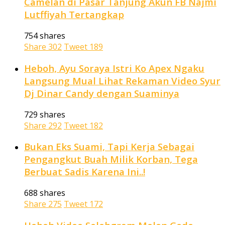
Camelan di Pasar Tanjung Akun FB Najmi
Lutffiyah Tertangkap
754 shares
Share
302
Tweet
189
Heboh, Ayu Soraya Istri Ko Apex Ngaku
Langsung Mual Lihat Rekaman Video Syur
Dj Dinar Candy dengan Suaminya
729 shares
Share
292
Tweet
182
Bukan Eks Suami, Tapi Kerja Sebagai
Pengangkut Buah Milik Korban, Tega
Berbuat Sadis Karena Ini..!
688 shares
Share
275
Tweet
172