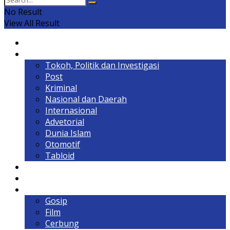
No Result
View All Result
Home
Headline
Tokoh, Politik dan Investigasi
Post
Kriminal
Nasional dan Daerah
Internasional
Advetorial
Dunia Islam
Otomotif
Tabloid
Lintas Kalimantan
Olahraga & Gaya Hidup
Hiburan
Gosip
Film
Cerbung