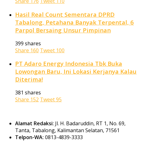
Share
176
Tweet
110
Hasil Real Count Sementara DPRD
Tabalong, Petahana Banyak Terpental, 6
Parpol Bersaing Unsur Pimpinan
399 shares
Share
160
Tweet
100
PT Adaro Energy Indonesia Tbk Buka
Lowongan Baru, Ini Lokasi Kerjanya Kalau
Diterima!
381 shares
Share
152
Tweet
95
Alamat Redaksi:
Jl. H. Badaruddin, RT 1, No. 69,
Tanta, Tabalong, Kalimantan Selatan, 71561
Telpon-WA:
0813-4839-3333