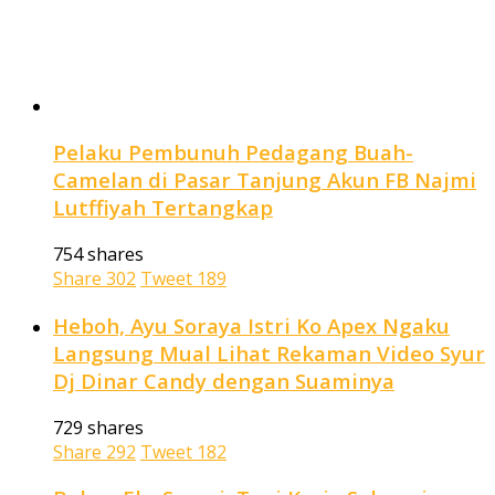
Pelaku Pembunuh Pedagang Buah-
Camelan di Pasar Tanjung Akun FB Najmi
Lutffiyah Tertangkap
754 shares
Share
302
Tweet
189
Heboh, Ayu Soraya Istri Ko Apex Ngaku
Langsung Mual Lihat Rekaman Video Syur
Dj Dinar Candy dengan Suaminya
729 shares
Share
292
Tweet
182