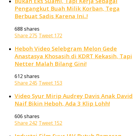
Bukan Eks Suami, Tapi Kerja Sebagai
Pengangkut Buah Milik Korban, Tega
Berbuat Sadis Karena Ini..!
688 shares
Share
275
Tweet
172
Heboh Video Selebgram Melon Gede
Anastasya Khosasih di KDRT Kekasih, Tapi
Netter Malah Bilang Gini!
612 shares
Share
245
Tweet
153
Video Syur Mirip Audrey Davis Anak David
Naif Bikin Heboh, Ada 3 Klip Lohh!
606 shares
Share
242
Tweet
152
Industri Film Syur JAV Butuh Pemeran