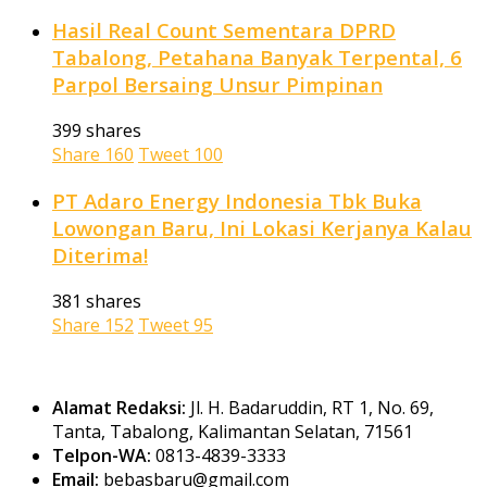
Hasil Real Count Sementara DPRD
Tabalong, Petahana Banyak Terpental, 6
Parpol Bersaing Unsur Pimpinan
399 shares
Share
160
Tweet
100
PT Adaro Energy Indonesia Tbk Buka
Lowongan Baru, Ini Lokasi Kerjanya Kalau
Diterima!
381 shares
Share
152
Tweet
95
Alamat Redaksi:
Jl. H. Badaruddin, RT 1, No. 69,
Tanta, Tabalong, Kalimantan Selatan, 71561
Telpon-WA:
0813-4839-3333
Email:
bebasbaru@gmail.com