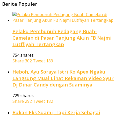
Berita Populer
Pelaku Pembunuh Pedagang Buah-
Camelan di Pasar Tanjung Akun FB Najmi
Lutffiyah Tertangkap
754 shares
Share
302
Tweet
189
Heboh, Ayu Soraya Istri Ko Apex Ngaku
Langsung Mual Lihat Rekaman Video Syur
Dj Dinar Candy dengan Suaminya
729 shares
Share
292
Tweet
182
Bukan Eks Suami, Tapi Kerja Sebagai