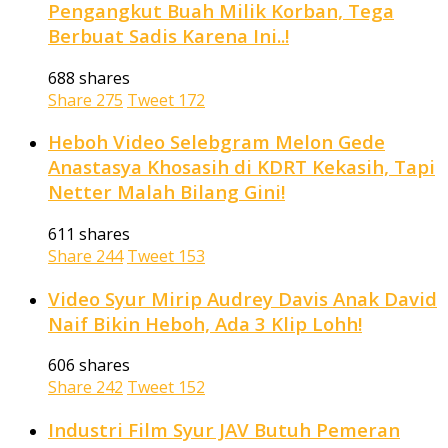
Pengangkut Buah Milik Korban, Tega
Berbuat Sadis Karena Ini..!
688 shares
Share
275
Tweet
172
Heboh Video Selebgram Melon Gede
Anastasya Khosasih di KDRT Kekasih, Tapi
Netter Malah Bilang Gini!
611 shares
Share
244
Tweet
153
Video Syur Mirip Audrey Davis Anak David
Naif Bikin Heboh, Ada 3 Klip Lohh!
606 shares
Share
242
Tweet
152
Industri Film Syur JAV Butuh Pemeran