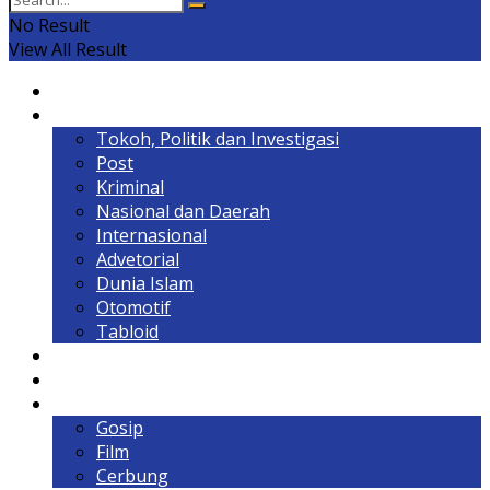
No Result
View All Result
Home
Headline
Tokoh, Politik dan Investigasi
Post
Kriminal
Nasional dan Daerah
Internasional
Advetorial
Dunia Islam
Otomotif
Tabloid
Lintas Kalimantan
Olahraga & Gaya Hidup
Hiburan
Gosip
Film
Cerbung