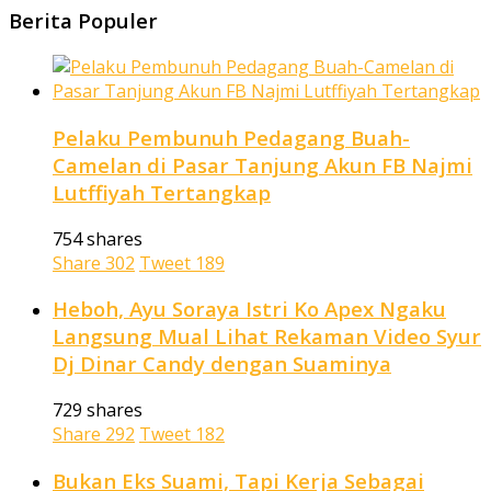
Berita Populer
Pelaku Pembunuh Pedagang Buah-
Camelan di Pasar Tanjung Akun FB Najmi
Lutffiyah Tertangkap
754 shares
Share
302
Tweet
189
Heboh, Ayu Soraya Istri Ko Apex Ngaku
Langsung Mual Lihat Rekaman Video Syur
Dj Dinar Candy dengan Suaminya
729 shares
Share
292
Tweet
182
Bukan Eks Suami, Tapi Kerja Sebagai