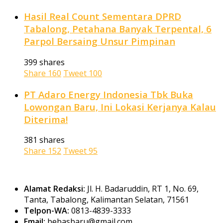
Hasil Real Count Sementara DPRD
Tabalong, Petahana Banyak Terpental, 6
Parpol Bersaing Unsur Pimpinan
399 shares
Share
160
Tweet
100
PT Adaro Energy Indonesia Tbk Buka
Lowongan Baru, Ini Lokasi Kerjanya Kalau
Diterima!
381 shares
Share
152
Tweet
95
Alamat Redaksi:
Jl. H. Badaruddin, RT 1, No. 69,
Tanta, Tabalong, Kalimantan Selatan, 71561
Telpon-WA:
0813-4839-3333
Email:
bebasbaru@gmail.com