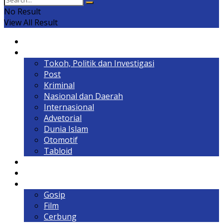
No Result
View All Result
Home
Headline
Tokoh, Politik dan Investigasi
Post
Kriminal
Nasional dan Daerah
Internasional
Advetorial
Dunia Islam
Otomotif
Tabloid
Lintas Kalimantan
Olahraga & Gaya Hidup
Hiburan
Gosip
Film
Cerbung