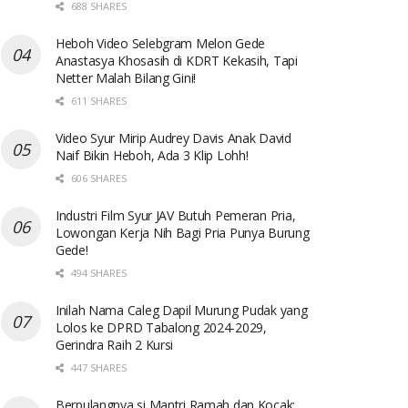
688 SHARES
Heboh Video Selebgram Melon Gede
Anastasya Khosasih di KDRT Kekasih, Tapi
Netter Malah Bilang Gini!
611 SHARES
Video Syur Mirip Audrey Davis Anak David
Naif Bikin Heboh, Ada 3 Klip Lohh!
606 SHARES
Industri Film Syur JAV Butuh Pemeran Pria,
Lowongan Kerja Nih Bagi Pria Punya Burung
Gede!
494 SHARES
Inilah Nama Caleg Dapil Murung Pudak yang
Lolos ke DPRD Tabalong 2024-2029,
Gerindra Raih 2 Kursi
447 SHARES
Berpulangnya si Mantri Ramah dan Kocak: