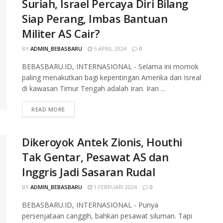
Suriah, Israel Percaya Diri Bilang
Siap Perang, Imbas Bantuan
Militer AS Cair?
BY
ADMIN_BEBASBARU
5 APRIL 2024
0
BEBASBARU.ID, INTERNASIONAL - Selama ini momok
paling menakutkan bagi kepentingan Amerika dan Isreal
di kawasan Timur Tengah adalah Iran. Iran ...
READ MORE
Dikeroyok Antek Zionis, Houthi
Tak Gentar, Pesawat AS dan
Inggris Jadi Sasaran Rudal
BY
ADMIN_BEBASBARU
1 FEBRUARI 2024
0
BEBASBARU.ID, INTERNASIONAL - Punya
persenjataan canggih, bahkan pesawat siluman. Tapi