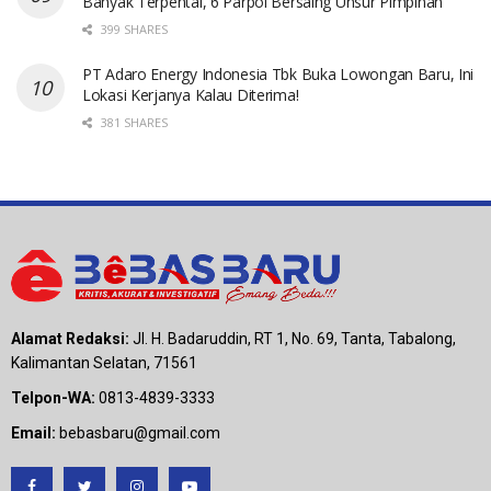
Banyak Terpental, 6 Parpol Bersaing Unsur Pimpinan
399 SHARES
PT Adaro Energy Indonesia Tbk Buka Lowongan Baru, Ini
Lokasi Kerjanya Kalau Diterima!
381 SHARES
Alamat Redaksi:
Jl. H. Badaruddin, RT 1, No. 69, Tanta, Tabalong,
Kalimantan Selatan, 71561
Telpon-WA:
0813-4839-3333
Email:
bebasbaru@gmail.com