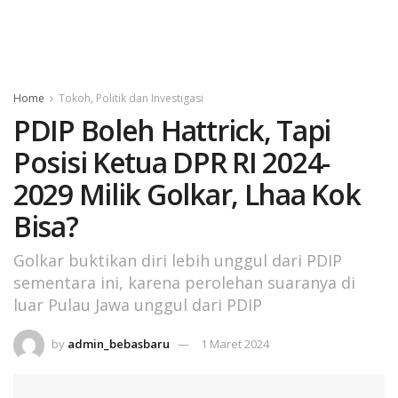
Home
Tokoh, Politik dan Investigasi
PDIP Boleh Hattrick, Tapi
Posisi Ketua DPR RI 2024-
2029 Milik Golkar, Lhaa Kok
Bisa?
Golkar buktikan diri lebih unggul dari PDIP
sementara ini, karena perolehan suaranya di
luar Pulau Jawa unggul dari PDIP
by
admin_bebasbaru
1 Maret 2024