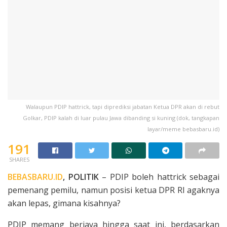
Walaupun PDIP hattrick, tapi diprediksi jabatan Ketua DPR akan di rebut
Golkar, PDIP kalah di luar pulau Jawa dibanding si kuning (dok, tangkapan
layar/meme bebasbaru.id)
191
SHARES
BEBASBARU.ID
, POLITIK
– PDIP boleh hattrick sebagai
pemenang pemilu, namun posisi ketua DPR RI agaknya
akan lepas, gimana kisahnya?
PDIP memang berjaya hingga saat ini, berdasarkan