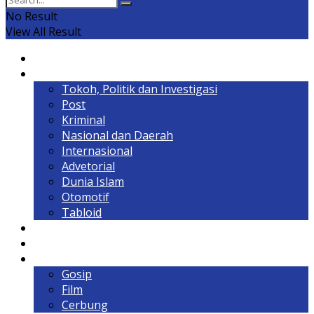
No Result
View All Result
Home
Headline
Tokoh, Politik dan Investigasi
Post
Kriminal
Nasional dan Daerah
Internasional
Advetorial
Dunia Islam
Otomotif
Tabloid
Lintas Kalimantan
Olahraga & Gaya Hidup
Hiburan
Gosip
Film
Cerbung