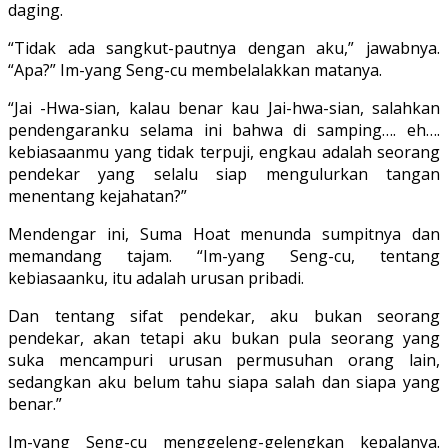
daging.
“Tidak ada sangkut-pautnya dengan aku,” jawabnya.
“Apa?” Im-yang Seng-cu membelalak­kan matanya.
“Jai -Hwa-sian, kalau benar kau Jai-hwa-sian, salahkan
pendengaranku selama ini bahwa di samping…. eh….
kebiasaanmu yang tidak terpuji, engkau adalah seorang
pendekar yang selalu siap mengulurkan tangan
menentang keja­hatan?”
Mendengar ini, Suma Hoat menunda sumpitnya dan
memandang tajam. “Im-yang Seng-cu, tentang
kebiasaanku, itu adalah urusan pribadi.
Dan tentang sifat pendekar, aku bukan seorang
pendekar, akan tetapi aku bukan pula seorang yang
suka mencampuri urusan permusuhan orang lain,
sedangkan aku belum tahu siapa salah dan siapa yang
benar.”
Im-yang Seng-cu menggeleng-geleng­kan kepalanya.