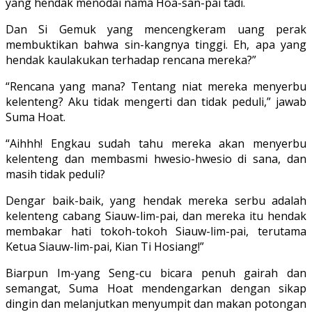
yang hendak menodai nama Hoa-san-pai tadi.
Dan Si Ge­muk yang mencengkeram uang perak
membuktikan bahwa sin-kangnya tinggi. Eh, apa yang
hendak kaulakukan terhadap rencana mereka?”
“Rencana yang mana? Tentang niat mereka menyerbu
kelenteng? Aku tidak mengerti dan tidak peduli,” jawab
Suma Hoat.
“Aihhh! Engkau sudah tahu mereka akan menyerbu
kelenteng dan membasmi hwesio-hwesio di sana, dan
masih tidak peduli?
Dengar baik-baik, yang hendak mereka serbu adalah
kelenteng cabang Siauw-lim-pai, dan mereka itu hendak
membakar hati tokoh-tokoh Siauw-lim-pai, terutama
Ketua Siauw-lim-pai, Kian Ti Hosiang!”
Biarpun Im-yang Seng-cu bicara penuh gairah dan
semangat, Suma Hoat men­dengarkan dengan sikap
dingin dan me­lanjutkan menyumpit dan makan potongan