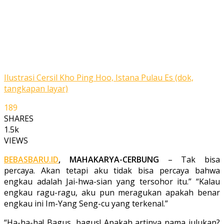
Ilustrasi Cersil Kho Ping Hoo, Istana Pulau Es (dok,
tangkapan layar)
189
SHARES
1.5k
VIEWS
BEBASBARU.ID
, MAHAKARYA-CERBUNG
– Tak bisa
percaya. Akan tetapi aku tidak bisa percaya bahwa
engkau adalah Jai-hwa-sian yang tersohor itu.” “Kalau
engkau ragu-ragu, aku pun meragukan apakah benar
engkau ini Im-Yang Seng-cu yang terkenal.”
“Ha-ha-ha! Bagus, bagus! Apakah arti­nya nama julukan?