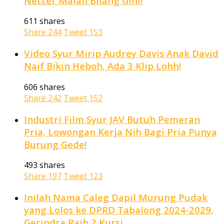
Netter Malah Bilang Gini!
611 shares
Share
244
Tweet
153
Video Syur Mirip Audrey Davis Anak David
Naif Bikin Heboh, Ada 3 Klip Lohh!
606 shares
Share
242
Tweet
152
Industri Film Syur JAV Butuh Pemeran
Pria, Lowongan Kerja Nih Bagi Pria Punya
Burung Gede!
493 shares
Share
197
Tweet
123
Inilah Nama Caleg Dapil Murung Pudak
yang Lolos ke DPRD Tabalong 2024-2029,
Gerindra Raih 2 Kursi