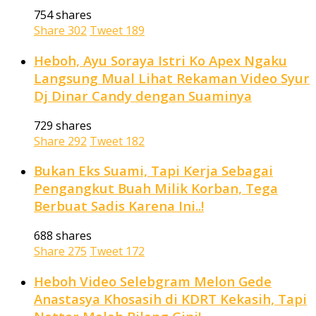
754 shares
Share
302
Tweet
189
Heboh, Ayu Soraya Istri Ko Apex Ngaku
Langsung Mual Lihat Rekaman Video Syur
Dj Dinar Candy dengan Suaminya
729 shares
Share
292
Tweet
182
Bukan Eks Suami, Tapi Kerja Sebagai
Pengangkut Buah Milik Korban, Tega
Berbuat Sadis Karena Ini..!
688 shares
Share
275
Tweet
172
Heboh Video Selebgram Melon Gede
Anastasya Khosasih di KDRT Kekasih, Tapi