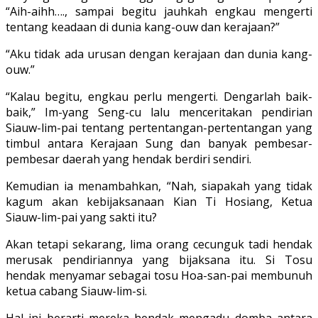
“Aih-aihh…., sampai be­gitu jauhkah engkau mengerti
tentang keadaan di dunia kang-ouw dan keraja­an?”
“Aku tidak ada urusan dengan keraja­an dan dunia kang-
ouw.”
“Kalau begitu, engkau perlu mengerti. Dengarlah baik-
baik,” Im-yang Seng-cu lalu menceritakan pendirian
Siauw-lim-pai tentang pertentangan-pertentangan yang
timbul antara Kerajaan Sung dan banyak pembesar-
pembesar daerah yang hendak berdiri sendiri.
Kemudian ia me­nambahkan, “Nah, siapakah yang tidak
kagum akan kebijaksanaan Kian Ti Ho­siang, Ketua
Siauw-lim-pai yang sakti itu?
Akan tetapi sekarang, lima orang cecunguk tadi hendak
merusak pendirian­nya yang bijaksana itu. Si Tosu
hendak menyamar sebagai tosu Hoa-san-pai membunuh
ketua cabang Siauw-lim-si.