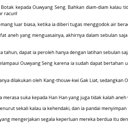
tan Botak kepada Ouwyang Seng. Bahkan diam-diam kalau tida
r racun!
emang luar biasa, ketika ia diberi tugas menggodok air ber
fat aneh yang menguasai­nya, akhirnya dalam sebulan sa
a tahun, dapat ia peroleh hanya dengan latihan sebulan saj
melampaui Ouwyang Seng karena ia su­dah dapat bertahan
i hanya di­lakukan oleh Kang-thouw-kwi Gak Liat, sedangkan
a merasa suka ke­pada Han Han yang juga tidak kalah aneh
urut sekali kalau ia kehendaki, dan ia pandai menyimpan 
yang mengerjakan segala keperluan mereka berdua itu denga