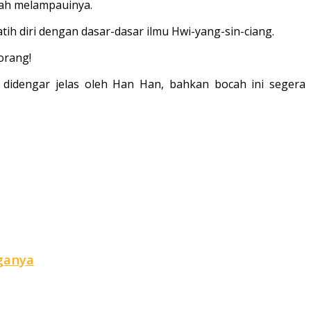
lah melampauinya.
ih diri dengan da­sar-dasar ilmu Hwi-yang-sin-ciang.
orang!
didengar jelas oleh Han Han, bahkan bocah ini segera
rganya