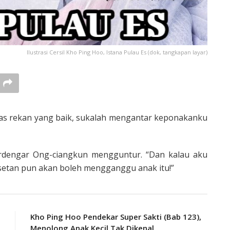
Ilustrasi Cersil Kho Ping Hoo, Istana Pulau Es (dok, tangkapan layar)
s rekan yang baik, sukalah mengantar keponak­anku
rdengar Ong-ciangkun menggun­tur. “Dan kalau aku
 setan pun akan boleh mengganggu anak itu!”
Kho Ping Hoo Pendekar Super Sakti (Bab 123),
Menolong Anak Kecil Tak Dikenal