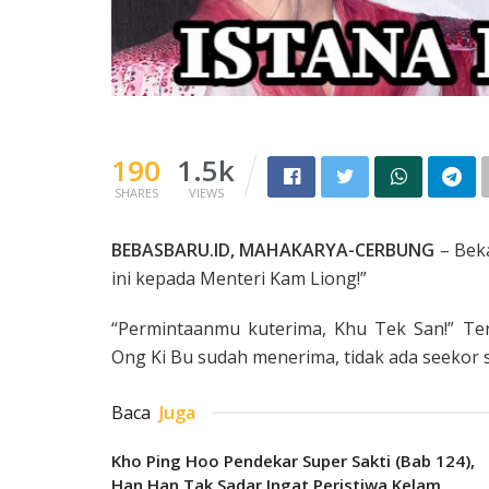
190
1.5k
SHARES
VIEWS
BEBASBARU.ID, MAHAKARYA-CERBUNG
– Beka
ini kepada Menteri Kam Liong!”
“Permintaanmu kuterima, Khu Tek San!” Te
Ong Ki Bu sudah menerima, tidak ada seekor
Baca
Juga
Kho Ping Hoo Pendekar Super Sakti (Bab 124),
Han Han Tak Sadar Ingat Peristiwa Kelam