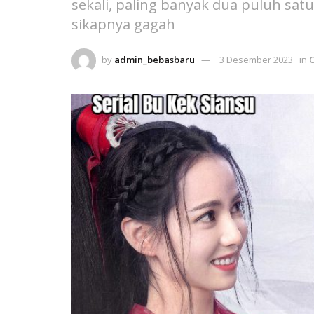
sekali, paling banyak dua puluh s
sikapnya gagah
by
admin_bebasbaru
3 Desember 2023
in