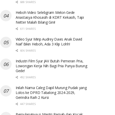
688 SHARES
Heboh Video Selebgram Melon Gede
Anastasya Khosasih di KDRT Kekasih, Tapi
Netter Malah Bilang Gini!
611 SHARES
Video Syur Mirip Audrey Davis Anak David
Naif Bikin Heboh, Ada 3 Klip Lohh!
606 SHARES
Industri Film Syur JAV Butuh Pemeran Pria,
Lowongan Kerja Nih Bagi Pria Punya Burung
Gede!
492 SHARES
Inilah Nama Caleg Dapil Murung Pudak yang
Lolos ke DPRD Tabalong 2024-2029,
Gerindra Raih 2 Kursi
447 SHARES
Berpulangnya si Mantri Ramah dan Kocak: