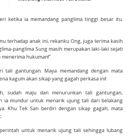
i ketika ia memandang panglima tinggi besar itu.
u terhadap anak ini, rekanku Ong, juga terima kasih
lima-panglima Sung masih merupakan laki-laki sejati
ap menerima hukuman!”
ri tali gantungan. Maya memandang dengan mata
rena kagum akan sikap yang gagah perkasa ini!
ah, sudah maju dan menurunkan tali gantungan,
 ia mundur untuk me­narik ujung tali dari belakang
a. Khu Tek San berdiri dengan sikap gagah, mata
.
l perintah untuk menarik ujung tali sehingga lubang