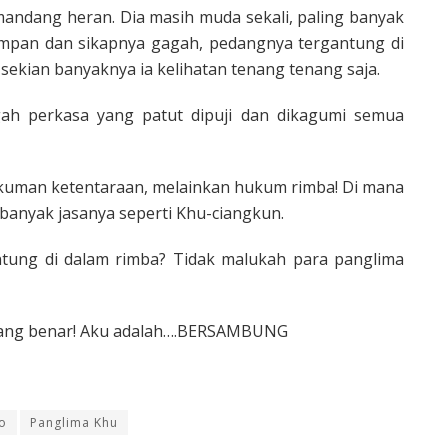
ndang heran. Dia masih muda sekali, paling banyak
mpan dan sikapnya gagah, pedangnya tergantung di
ekian banyaknya ia kelihatan tenang tenang saja.
ah perkasa yang patut dipuji dan dikagumi semua
ukuman ketentaraan, me­lainkan hukum rimba! Di mana
banyak jasanya seperti Khu-ciangkun.
antung di dalam rimba? Tidak malu­kah para panglima
 yang benar! Aku adalah….BERSAMBUNG
o
Panglima Khu