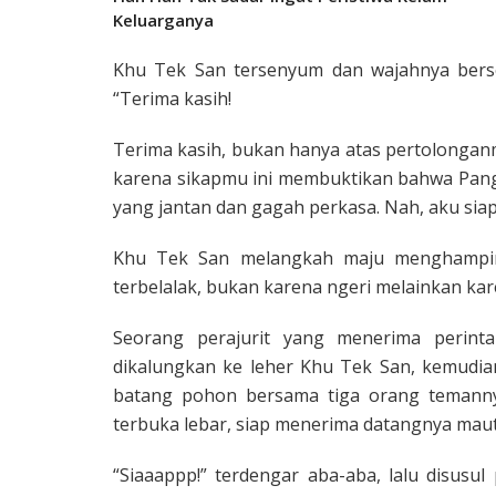
Keluarganya
Khu Tek San tersenyum dan wajahnya berser
“Terima kasih!
Terima kasih, bukan hanya atas pertolonganm
karena sikapmu ini mem­buktikan bahwa Pang
yang jantan dan gagah perkasa. Nah, aku si
Khu Tek San melangkah maju meng­hampi
terbelalak, bukan karena ngeri melainkan ka
Seorang perajurit yang menerima perint
dikalungkan ke leher Khu Tek San, kemudian
batang pohon bersama tiga orang temanny
terbuka lebar, siap menerima da­tangnya maut
“Siaaappp!” terdengar aba-aba, lalu disusu