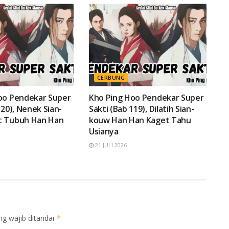
CERBUNG
oo Pendekar Super
Kho Ping Hoo Pendekar Super
120), Nenek Sian-
Sakti (Bab 119), Dilatih Sian-
t Tubuh Han Han
kouw Han Han Kaget Tahu
!
Usianya
21 JULI 2026
ng wajib ditandai
*