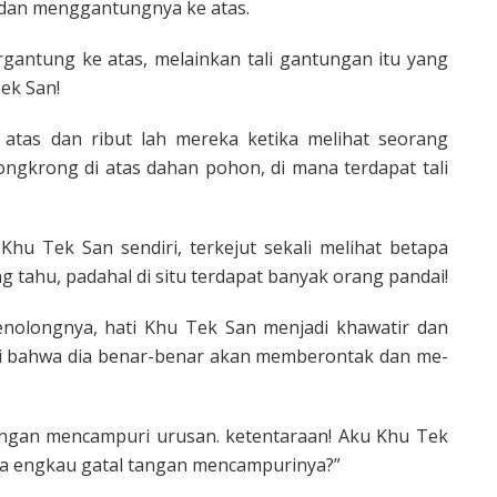
 dan menggantungnya ke atas.
gantung ke atas, melainkan tali gantungan itu yang
Tek San!
atas dan ribut lah mereka ketika melihat seorang
gkrong di atas dahan pohon, di mana terdapat tali
Khu Tek San sendiri, terkejut sekali melihat betapa
g tahu, padahal di situ terdapat banyak orang pandai!
menolongnya, hati Khu Tek San menjadi khawatir dan
rarti bahwa dia benar-benar akan memberontak dan me­
angan mencampuri urusan. keten­taraan! Aku Khu Tek
a engkau gatal tangan mencampurinya?”