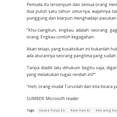
Pemuda itu tersenyum dan semua orang mema
dua puluh satu tahun umurnya, wajahnya ta
punggung dan biarpun menghadapi pasu­kan s
“Khu-ciangkun, engkau adalah seorang gag
orang. Engkau contoh kegagahan.
Akan tetapi, yang kusaksikan ini bukanlah h
ada atur­annya seorang panglima yang sudah 
Tanpa diadili lalu dihukum begitu saja, dig
yang melakukan tugas rendah ini?”
“Heh, orang muda! Turunlah dan kita bicara
SUMBER: Microsoft reader
Tags:
Istana Pulau Es
Kam Han Ki
kho ping ho