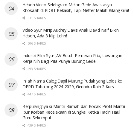
Heboh Video Selebgram Melon Gede Anastasya
Khosasih di KDRT Kekasih, Tapi Netter Malah Bilang Gini!
611 SHARES
Video Syur Mirip Audrey Davis Anak David Naif Bikin
Heboh, Ada 3 Klip Lohh!
606 SHARES
Industri Film Syur JAV Butuh Pemeran Pria, Lowongan
Kerja Nih Bagi Pria Punya Burung Gede!
493 SHARES
Inilah Nama Caleg Dapil Murung Pudak yang Lolos ke
DPRD Tabalong 2024-2029, Gerindra Raih 2 Kursi
447 SHARES
Berpulangnya si Mantri Ramah dan Kocak: Profil Mantri
Ibur Korban Kecelakaan di Sungkai Ketika Hadiri Haul
Guru Sekumpul
439 SHARES