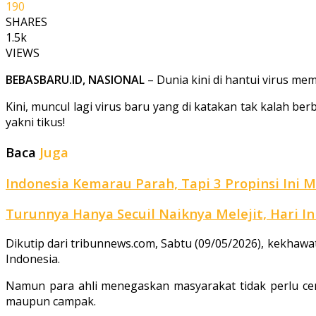
190
SHARES
1.5k
VIEWS
BEBASBARU.ID, NASIONAL
– Dunia kini di hantui virus me
Kini, muncul lagi virus baru yang di katakan tak kalah b
yakni tikus!
Baca
Juga
Indonesia Kemarau Parah, Tapi 3 Propinsi Ini M
Turunnya Hanya Secuil Naiknya Melejit, Hari 
Dikutip dari tribunnews.com, Sabtu (09/05/2026), kekhaw
Indonesia.
Namun para ahli menegaskan masyarakat tidak perlu cem
maupun campak.