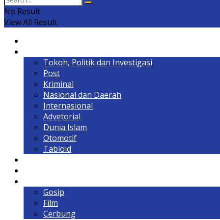
No Result
View All Result
Home
Headline
Tokoh, Politik dan Investigasi
Post
Kriminal
Nasional dan Daerah
Internasional
Advetorial
Dunia Islam
Otomotif
Tabloid
Lintas Kalimantan
Olahraga & Gaya Hidup
Hiburan
Gosip
Film
Cerbung