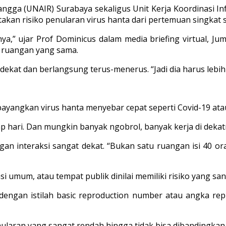
ngga (UNAIR) Surabaya sekaligus Unit Kerja Koordinasi Inf
 risiko penularan virus hanta dari pertemuan singkat sa
nya,” ujar Prof Dominicus dalam media briefing virtual, Ju
 ruangan yang sama.
ekat dan berlangsung terus-menerus. “Jadi dia harus lebih 
ayangkan virus hanta menyebar cepat seperti Covid-19 ata
p hari. Dan mungkin banyak ngobrol, banyak kerja di dekatn
ngan interaksi sangat dekat. “Bukan satu ruangan isi 40 ora
si umum, atau tempat publik dinilai memiliki risiko yang sa
 dengan istilah basic reproduction number atau angka r
nularan yang sangat rendah hingga tidak bisa dibandingka