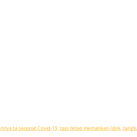
nnya ta secepat Covid-19, tapi tetap mematikan (dok, tangk