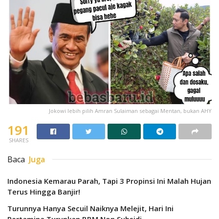
Jokowi lebih pilih Amran Sulaiman sebagai Mentan, bukan AHY
191
SHARES
Baca
Juga
Indonesia Kemarau Parah, Tapi 3 Propinsi Ini Malah Hujan
Terus Hingga Banjir!
Turunnya Hanya Secuil Naiknya Melejit, Hari Ini
Pertamina Turunkan BBM Non Subsidi