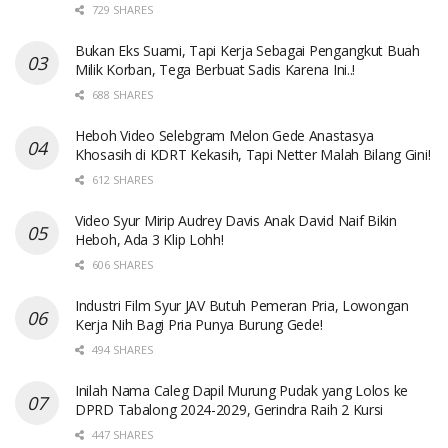
729 SHARES
Bukan Eks Suami, Tapi Kerja Sebagai Pengangkut Buah
Milik Korban, Tega Berbuat Sadis Karena Ini..!
688 SHARES
Heboh Video Selebgram Melon Gede Anastasya
Khosasih di KDRT Kekasih, Tapi Netter Malah Bilang Gini!
612 SHARES
Video Syur Mirip Audrey Davis Anak David Naif Bikin
Heboh, Ada 3 Klip Lohh!
606 SHARES
Industri Film Syur JAV Butuh Pemeran Pria, Lowongan
Kerja Nih Bagi Pria Punya Burung Gede!
494 SHARES
Inilah Nama Caleg Dapil Murung Pudak yang Lolos ke
DPRD Tabalong 2024-2029, Gerindra Raih 2 Kursi
447 SHARES