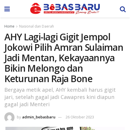
Home
Nasional dan Daerah
AHY Lagi-lagi Gigit Jempol
Jokowi Pilih Amran Sulaiman
Jadi Mentan, Kekayaannya
Bikin Melongo dan
Keturunan Raja Bone
Bergaya metik apel, AHY kembali harus gigit
jari, setelah gagal jadi Cawapres kini diapun
gagal jadi Menteri
by
admin_bebasbaru
26 Oktober 2023