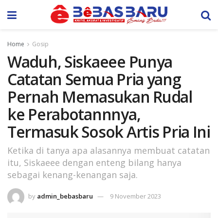
Home
Gosip
Waduh, Siskaeee Punya
Catatan Semua Pria yang
Pernah Memasukan Rudal
ke Perabotannnya,
Termasuk Sosok Artis Pria Ini
Ketika di tanya apa alasannya membuat catatan
itu, Siskaeee dengan enteng bilang hanya
sebagai kenang-kenangan saja.
by
admin_bebasbaru
9 November 2023