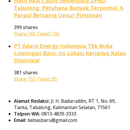
Hasil Real Count Sementara DPRD
Tabalong, Petahana Banyak Terpental, 6
Parpol Bersaing Unsur Pimpinan
399 shares
Share
160
Tweet
100
PT Adaro Energy Indonesia Tbk Buka
Lowongan Baru, Ini Lokasi Kerjanya Kalau
Diterima!
381 shares
Share
152
Tweet
95
Alamat Redaksi:
Jl. H. Badaruddin, RT 1, No. 69,
Tanta, Tabalong, Kalimantan Selatan, 71561
Telpon-WA:
0813-4839-3333
Email:
bebasbaru@gmail.com