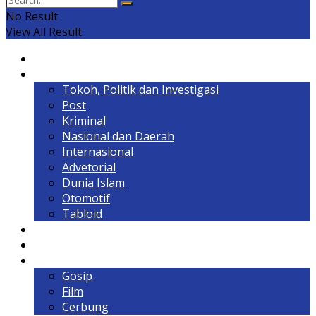
No Result
View All Result
Home
Headline
Tokoh, Politik dan Investigasi
Post
Kriminal
Nasional dan Daerah
Internasional
Advetorial
Dunia Islam
Otomotif
Tabloid
Lintas Kalimantan
Olahraga & Gaya Hidup
Hiburan
Gosip
Film
Cerbung