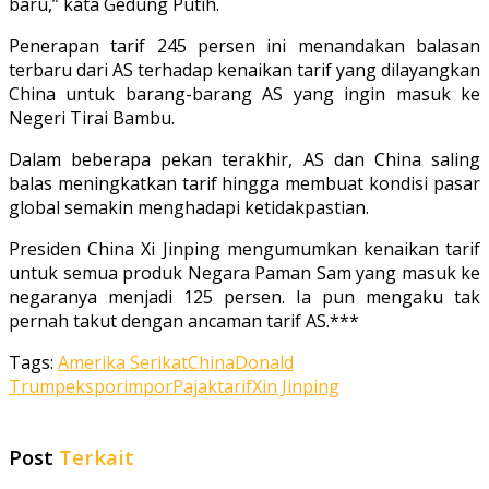
baru,” kata Gedung Putih.
Penerapan tarif 245 persen ini menandakan balasan
terbaru dari AS terhadap kenaikan tarif yang dilayangkan
China untuk barang-barang AS yang ingin masuk ke
Negeri Tirai Bambu.
Dalam beberapa pekan terakhir, AS dan China saling
balas meningkatkan tarif hingga membuat kondisi pasar
global semakin menghadapi ketidakpastian.
Presiden China Xi Jinping mengumumkan kenaikan tarif
untuk semua produk Negara Paman Sam yang masuk ke
negaranya menjadi 125 persen. Ia pun mengaku tak
pernah takut dengan ancaman tarif AS.***
Tags:
Amerika Serikat
China
Donald
Trump
ekspor
impor
Pajak
tarif
Xin Jinping
Post
Terkait