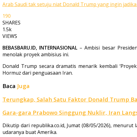
Arab Saudi tak setuju niat Donald Trump yang ingin jadik
190
SHARES
1.5k
VIEWS
BEBASBARU.ID, INTERNASIONAL
– Ambisi besar Presiden
menolak proyek ambisius ini.
Donald Trump secara dramatis menarik kembali ‘Proyek 
Hormuz dari penguasaan Iran.
Baca
Juga
Terungkap, Salah Satu Faktor Donald Trump Bat
Gara-gara Prabowo Singgung Nuklir, Iran Langs
Dikutip dari republika.co.id, Jumat (08/05/2026), menurut
udaranya buat Amerika.