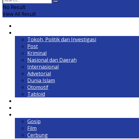
No Result
View All Result
Home
Headline
Tokoh, Politik dan Investigasi
Post
Kriminal
Nasional dan Daerah
Internasional
Advetorial
Dunia Islam
Otomotif
Tabloid
Lintas Kalimantan
Olahraga & Gaya Hidup
Hiburan
Gosip
Film
Cerbung