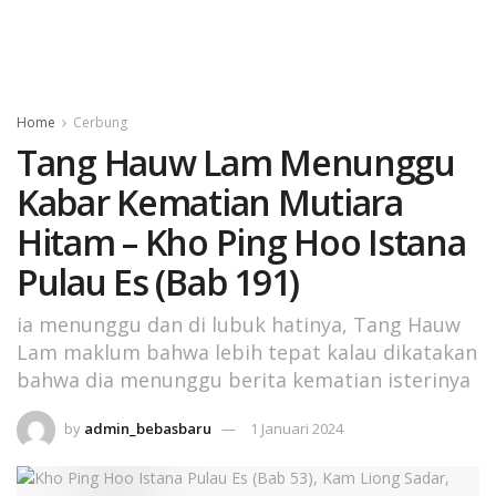
Home
Cerbung
Tang Hauw Lam Menunggu
Kabar Kematian Mutiara
Hitam – Kho Ping Hoo Istana
Pulau Es (Bab 191)
ia menunggu dan di lubuk hatinya, Tang Hauw
Lam maklum bahwa lebih tepat kalau dikatakan
bahwa dia menunggu berita kematian isterinya
by
admin_bebasbaru
1 Januari 2024