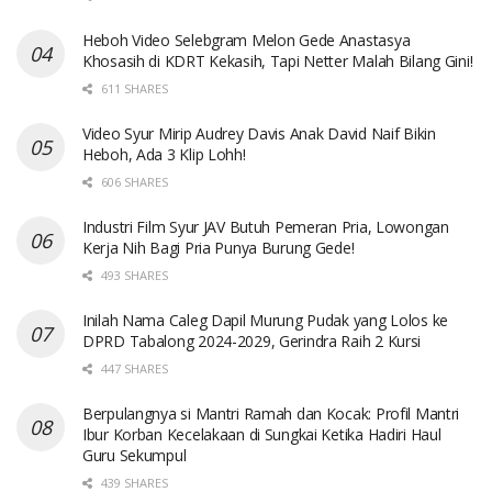
Heboh Video Selebgram Melon Gede Anastasya
Khosasih di KDRT Kekasih, Tapi Netter Malah Bilang Gini!
611 SHARES
Video Syur Mirip Audrey Davis Anak David Naif Bikin
Heboh, Ada 3 Klip Lohh!
606 SHARES
Industri Film Syur JAV Butuh Pemeran Pria, Lowongan
Kerja Nih Bagi Pria Punya Burung Gede!
493 SHARES
Inilah Nama Caleg Dapil Murung Pudak yang Lolos ke
DPRD Tabalong 2024-2029, Gerindra Raih 2 Kursi
447 SHARES
Berpulangnya si Mantri Ramah dan Kocak: Profil Mantri
Ibur Korban Kecelakaan di Sungkai Ketika Hadiri Haul
Guru Sekumpul
439 SHARES