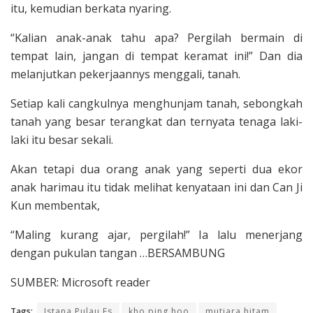
itu, kemudian berkata nyaring.
“Kalian anak-anak tahu apa? Pergilah bermain di
tempat lain, jangan di tempat keramat ini!” Dan dia
melanjutkan peker­jaannys menggali, tanah.
Setiap kali cangkulnya menghunjam tanah, sebongkah
tanah yang besar terangkat dan ternyata tenaga laki-
laki itu besar sekali.
Akan tetapi dua orang anak yang seperti dua ekor
anak harimau itu tidak melihat kenyataan ini dan Can Ji
Kun memben­tak,
“Maling kurang ajar, pergilah!” Ia lalu menerjang
dengan pukulan tangan …BERSAMBUNG
SUMBER: Microsoft reader
Tags:
Istana Pulau Es
kho ping hoo
mutiara hitam