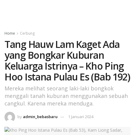
Home
Cerbung
Tang Hauw Lam Kaget Ada
yang Bongkar Kuburan
Keluarga Istrinya – Kho Ping
Hoo Istana Pulau Es (Bab 192)
Mereka melihat seorang laki-laki bongkok
menggali tanah kuburan menggunakan se­buah
cangkul. Karena mereka menduga.
by
admin_bebasbaru
1 Januari 2024