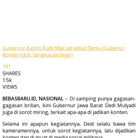
Gubernur Kaltim Rudy Mas'ud sebut Demu lGubenur
Konten (dok, tangkapan layar)
191
SHARES
1.5k
VIEWS
BEBASBARU.ID, NASIONAL
– Di samping punya gagasan-
gagasan brilian, kini Gubernur Jawa Barat Dedi Mulyadi
juga di sorot miring, terkait apa-apa di jadikan konten.
Selama ini apapun kegiatannya, Dedi selalu bawa tim
kameramennya, untuk sorot kegiatannya, lalu dijadikan
konten dan di muat di media sosial miliknya.