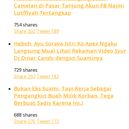
Camelan di Pasar Tanjung Akun FB Najmi
Lutffiyah Tertangkap
754 shares
Share
302
Tweet
189
Heboh, Ayu Soraya Istri Ko Apex Ngaku
Langsung Mual Lihat Rekaman Video Syur
Dj Dinar Candy dengan Suaminya
729 shares
Share
292
Tweet
182
Bukan Eks Suami, Tapi Kerja Sebagai
Pengangkut Buah Milik Korban, Tega
Berbuat Sadis Karena Ini..!
688 shares
Share
275
Tweet
172