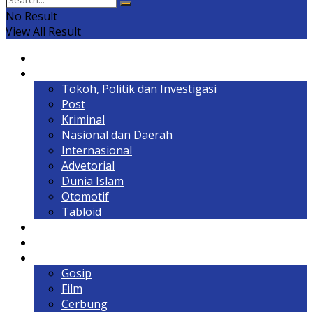
No Result
View All Result
Home
Headline
Tokoh, Politik dan Investigasi
Post
Kriminal
Nasional dan Daerah
Internasional
Advetorial
Dunia Islam
Otomotif
Tabloid
Lintas Kalimantan
Olahraga & Gaya Hidup
Hiburan
Gosip
Film
Cerbung