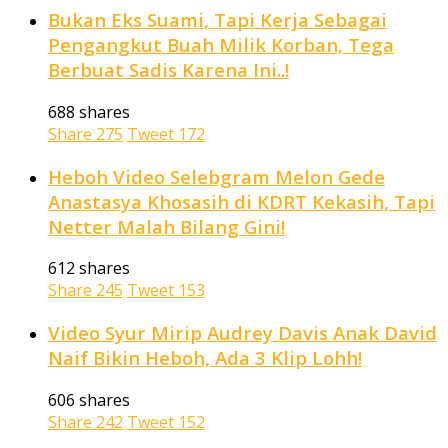
Bukan Eks Suami, Tapi Kerja Sebagai
Pengangkut Buah Milik Korban, Tega
Berbuat Sadis Karena Ini..!
688 shares
Share
275
Tweet
172
Heboh Video Selebgram Melon Gede
Anastasya Khosasih di KDRT Kekasih, Tapi
Netter Malah Bilang Gini!
612 shares
Share
245
Tweet
153
Video Syur Mirip Audrey Davis Anak David
Naif Bikin Heboh, Ada 3 Klip Lohh!
606 shares
Share
242
Tweet
152