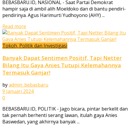
BEBASBARU.ID, NASIONAL - Saat Partai Demokrat
hampir saja di ambil alih Moeldoko dan di bantu pendiri-
pendirinya. Agus Harimurti Yudhoyono (AHY) ...
Read more
Tokoh, Politik dan Investigasi
Banyak Dapat Sentimen Positif, Tapi Netter
Bilang Itu Gaya Anies Tutupi Kelemahannya
Termasuk Ganjar!
by
admin_bebasbaru
9 Januari 2024
0
BEBASBARU.ID, POLITIK - Jago bicara, pintar berkelit dan
tak pernah berhenti serang lawan, itulah gaya Anies
Baswedan, yang akhirnya banyak ...