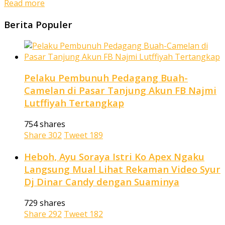
Read more
Berita Populer
Pelaku Pembunuh Pedagang Buah-
Camelan di Pasar Tanjung Akun FB Najmi
Lutffiyah Tertangkap
754 shares
Share
302
Tweet
189
Heboh, Ayu Soraya Istri Ko Apex Ngaku
Langsung Mual Lihat Rekaman Video Syur
Dj Dinar Candy dengan Suaminya
729 shares
Share
292
Tweet
182