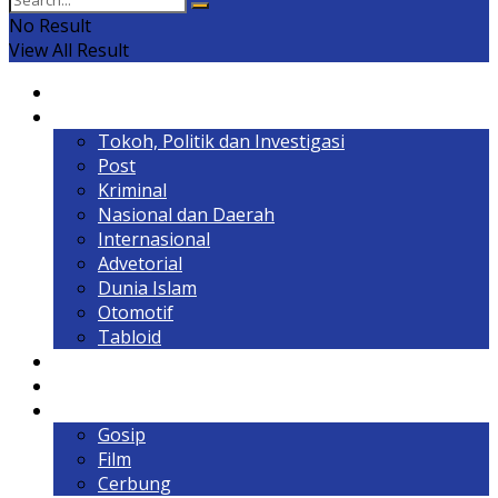
No Result
View All Result
Home
Headline
Tokoh, Politik dan Investigasi
Post
Kriminal
Nasional dan Daerah
Internasional
Advetorial
Dunia Islam
Otomotif
Tabloid
Lintas Kalimantan
Olahraga & Gaya Hidup
Hiburan
Gosip
Film
Cerbung