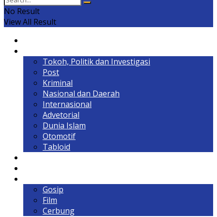
No Result
View All Result
Home
Headline
Tokoh, Politik dan Investigasi
Post
Kriminal
Nasional dan Daerah
Internasional
Advetorial
Dunia Islam
Otomotif
Tabloid
Lintas Kalimantan
Olahraga & Gaya Hidup
Hiburan
Gosip
Film
Cerbung