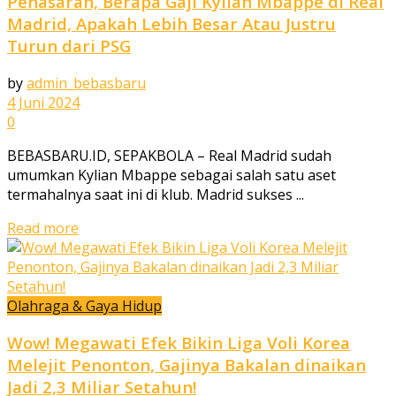
Penasaran, Berapa Gaji Kylian Mbappe di Real
Madrid, Apakah Lebih Besar Atau Justru
Turun dari PSG
by
admin_bebasbaru
4 Juni 2024
0
BEBASBARU.ID, SEPAKBOLA – Real Madrid sudah
umumkan Kylian Mbappe sebagai salah satu aset
termahalnya saat ini di klub. Madrid sukses ...
Read more
Olahraga & Gaya Hidup
Wow! Megawati Efek Bikin Liga Voli Korea
Melejit Penonton, Gajinya Bakalan dinaikan
Jadi 2,3 Miliar Setahun!