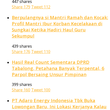
447 shares
Share
179
Tweet
112
Berpulangnya si Mantri Ramah dan Kocak:
Profil Mantri Ibur Korban Kecelakaan di
Sungkai Ketika Hadiri Haul Guru
Sekumpul
439 shares
Share
176
Tweet
110
Hasil Real Count Sementara DPRD
Tabalong, Petahana Banyak Terpental, 6
Parpol Bersaing Unsur Pimpinan
399 shares
Share
160
Tweet
100
PT Adaro Energy Indonesia Tbk Buka
Lowongan Baru, Ini Lokasi Kerjanya Kalau