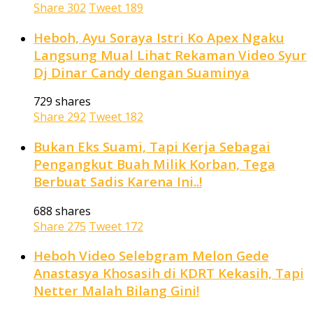
Share
302
Tweet
189
Heboh, Ayu Soraya Istri Ko Apex Ngaku
Langsung Mual Lihat Rekaman Video Syur
Dj Dinar Candy dengan Suaminya
729 shares
Share
292
Tweet
182
Bukan Eks Suami, Tapi Kerja Sebagai
Pengangkut Buah Milik Korban, Tega
Berbuat Sadis Karena Ini..!
688 shares
Share
275
Tweet
172
Heboh Video Selebgram Melon Gede
Anastasya Khosasih di KDRT Kekasih, Tapi
Netter Malah Bilang Gini!