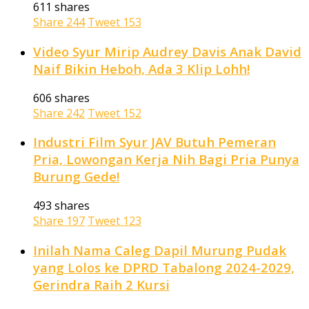
611 shares
Share
244
Tweet
153
Video Syur Mirip Audrey Davis Anak David
Naif Bikin Heboh, Ada 3 Klip Lohh!
606 shares
Share
242
Tweet
152
Industri Film Syur JAV Butuh Pemeran
Pria, Lowongan Kerja Nih Bagi Pria Punya
Burung Gede!
493 shares
Share
197
Tweet
123
Inilah Nama Caleg Dapil Murung Pudak
yang Lolos ke DPRD Tabalong 2024-2029,
Gerindra Raih 2 Kursi