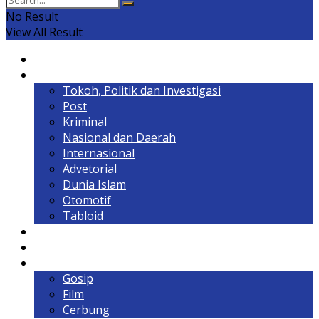
No Result
View All Result
Home
Headline
Tokoh, Politik dan Investigasi
Post
Kriminal
Nasional dan Daerah
Internasional
Advetorial
Dunia Islam
Otomotif
Tabloid
Lintas Kalimantan
Olahraga & Gaya Hidup
Hiburan
Gosip
Film
Cerbung