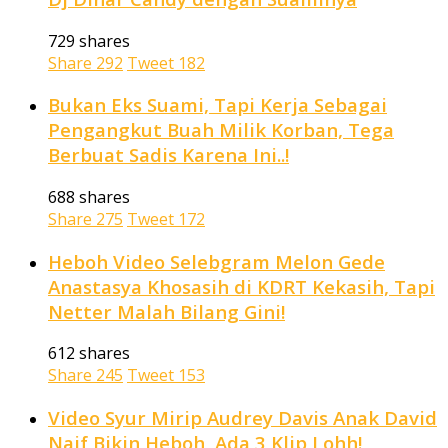
729 shares
Share
292
Tweet
182
Bukan Eks Suami, Tapi Kerja Sebagai
Pengangkut Buah Milik Korban, Tega
Berbuat Sadis Karena Ini..!
688 shares
Share
275
Tweet
172
Heboh Video Selebgram Melon Gede
Anastasya Khosasih di KDRT Kekasih, Tapi
Netter Malah Bilang Gini!
612 shares
Share
245
Tweet
153
Video Syur Mirip Audrey Davis Anak David
Naif Bikin Heboh, Ada 3 Klip Lohh!