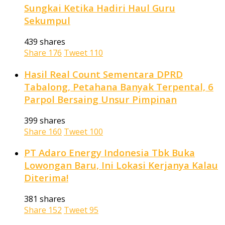
Sungkai Ketika Hadiri Haul Guru
Sekumpul
439 shares
Share
176
Tweet
110
Hasil Real Count Sementara DPRD
Tabalong, Petahana Banyak Terpental, 6
Parpol Bersaing Unsur Pimpinan
399 shares
Share
160
Tweet
100
PT Adaro Energy Indonesia Tbk Buka
Lowongan Baru, Ini Lokasi Kerjanya Kalau
Diterima!
381 shares
Share
152
Tweet
95