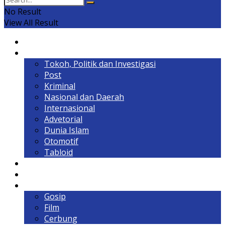
No Result
View All Result
Home
Headline
Tokoh, Politik dan Investigasi
Post
Kriminal
Nasional dan Daerah
Internasional
Advetorial
Dunia Islam
Otomotif
Tabloid
Lintas Kalimantan
Olahraga & Gaya Hidup
Hiburan
Gosip
Film
Cerbung