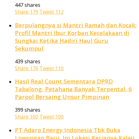
447 shares
Share
179
Tweet
112
Berpulangnya si Mantri Ramah dan Kocak:
Profil Mantri Ibur Korban Kecelakaan di
Sungkai Ketika Hadiri Haul Guru
Sekumpul
439 shares
Share
176
Tweet
110
Hasil Real Count Sementara DPRD
Tabalong, Petahana Banyak Terpental, 6
Parpol Bersaing Unsur Pimpinan
399 shares
Share
160
Tweet
100
PT Adaro Energy Indonesia Tbk Buka
Lowongan Baru, Ini Lokasi Kerjanya Kalau