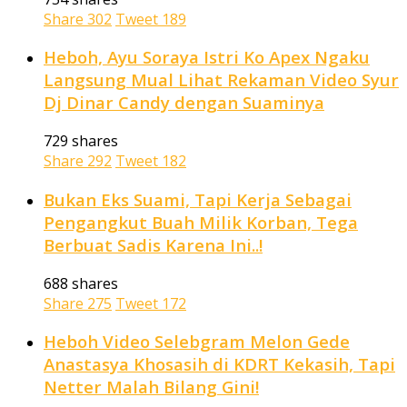
Share
302
Tweet
189
Heboh, Ayu Soraya Istri Ko Apex Ngaku
Langsung Mual Lihat Rekaman Video Syur
Dj Dinar Candy dengan Suaminya
729 shares
Share
292
Tweet
182
Bukan Eks Suami, Tapi Kerja Sebagai
Pengangkut Buah Milik Korban, Tega
Berbuat Sadis Karena Ini..!
688 shares
Share
275
Tweet
172
Heboh Video Selebgram Melon Gede
Anastasya Khosasih di KDRT Kekasih, Tapi
Netter Malah Bilang Gini!