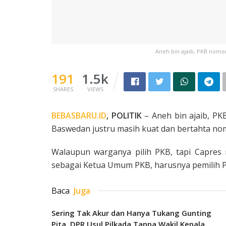
Aneh bin ajaib, PKB nomor 
191
1.5k
SHARES
VIEWS
BEBASBARU.ID
, POLITIK
– Aneh bin ajaib, PK
Baswedan justru masih kuat dan bertahta nomor
Walaupun warganya pilih PKB, tapi Capres 
sebagai Ketua Umum PKB, harusnya pemilih PK
Baca
Juga
Sering Tak Akur dan Hanya Tukang Gunting
Pita, DPR Usul Pilkada Tanpa Wakil Kepala