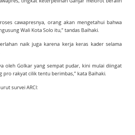
wapres, tingkat keterpelihan Ganjar melorot beralih
proses cawapresnya, orang akan mengetahui bahwa
gusung Wali Kota Solo itu,” tandas Baihaki.
 perlahan naik juga karena kerja keras kader selama
.
a oleh Golkar yang sempat pudar, kini mulai diingat
pro rakyat cilik tentu berimbas,” kata Baihaki.
nurut survei ARCI: