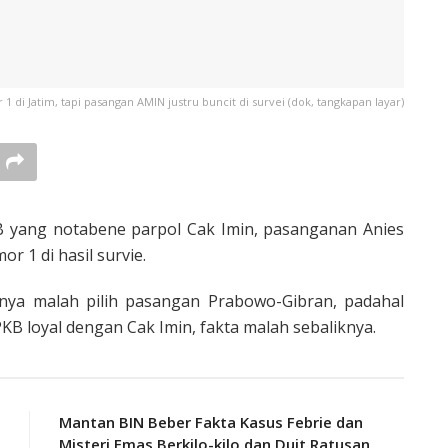
1 di Jatim, tapi pasangan AMIN justru buncit di survei (dok, tangkapan layar)
B yang notabene parpol Cak Imin, pasanganan Anies
 1 di hasil survie.
nya malah pilih pasangan Prabowo-Gibran, padahal
B loyal dengan Cak Imin, fakta malah sebaliknya.
Mantan BIN Beber Fakta Kasus Febrie dan
Misteri Emas Berkilo-kilo dan Duit Ratusan