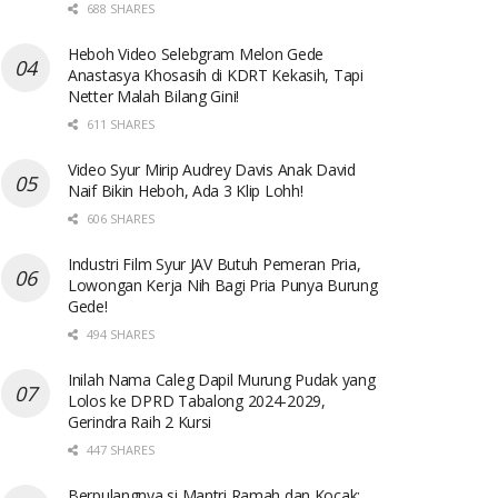
688 SHARES
Heboh Video Selebgram Melon Gede
Anastasya Khosasih di KDRT Kekasih, Tapi
Netter Malah Bilang Gini!
611 SHARES
Video Syur Mirip Audrey Davis Anak David
Naif Bikin Heboh, Ada 3 Klip Lohh!
606 SHARES
Industri Film Syur JAV Butuh Pemeran Pria,
Lowongan Kerja Nih Bagi Pria Punya Burung
Gede!
494 SHARES
Inilah Nama Caleg Dapil Murung Pudak yang
Lolos ke DPRD Tabalong 2024-2029,
Gerindra Raih 2 Kursi
447 SHARES
Berpulangnya si Mantri Ramah dan Kocak: