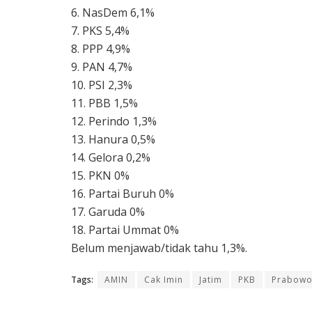
6. NasDem 6,1%
7. PKS 5,4%
8. PPP 4,9%
9. PAN 4,7%
10. PSI 2,3%
11. PBB 1,5%
12. Perindo 1,3%
13. Hanura 0,5%
14. Gelora 0,2%
15. PKN 0%
16. Partai Buruh 0%
17. Garuda 0%
18. Partai Ummat 0%
Belum menjawab/tidak tahu 1,3%.
Tags:
AMIN
Cak Imin
Jatim
PKB
Prabowo