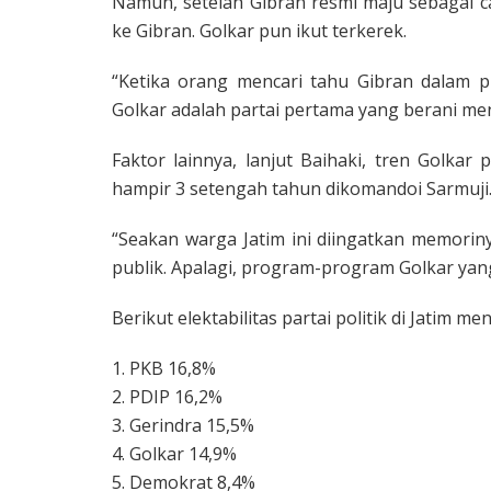
Namun, setelah Gibran resmi maju sebagai ca
ke Gibran. Golkar pun ikut terkerek.
“Ketika orang mencari tahu Gibran dalam 
Golkar adalah partai pertama yang berani men
Faktor lainnya, lanjut Baihaki, tren Golkar
hampir 3 setengah tahun dikomandoi Sarmuji
“Seakan warga Jatim ini diingatkan memoriny
publik. Apalagi, program-program Golkar yang 
Berikut elektabilitas partai politik di Jatim me
1. PKB 16,8%
2. PDIP 16,2%
3. Gerindra 15,5%
4. Golkar 14,9%
5. Demokrat 8,4%