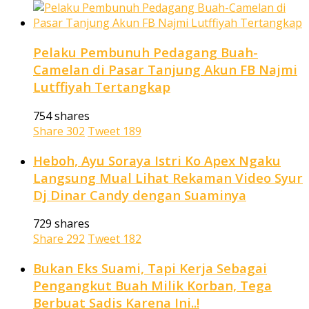
Pelaku Pembunuh Pedagang Buah-
Camelan di Pasar Tanjung Akun FB Najmi
Lutffiyah Tertangkap
754 shares
Share
302
Tweet
189
Heboh, Ayu Soraya Istri Ko Apex Ngaku
Langsung Mual Lihat Rekaman Video Syur
Dj Dinar Candy dengan Suaminya
729 shares
Share
292
Tweet
182
Bukan Eks Suami, Tapi Kerja Sebagai
Pengangkut Buah Milik Korban, Tega
Berbuat Sadis Karena Ini..!