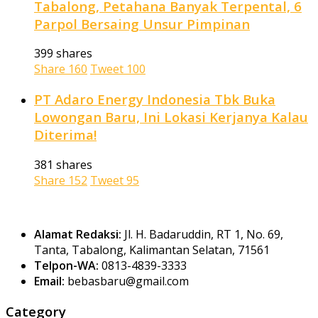
Tabalong, Petahana Banyak Terpental, 6
Parpol Bersaing Unsur Pimpinan
399 shares
Share
160
Tweet
100
PT Adaro Energy Indonesia Tbk Buka
Lowongan Baru, Ini Lokasi Kerjanya Kalau
Diterima!
381 shares
Share
152
Tweet
95
Alamat Redaksi:
Jl. H. Badaruddin, RT 1, No. 69,
Tanta, Tabalong, Kalimantan Selatan, 71561
Telpon-WA:
0813-4839-3333
Email:
bebasbaru@gmail.com
Category