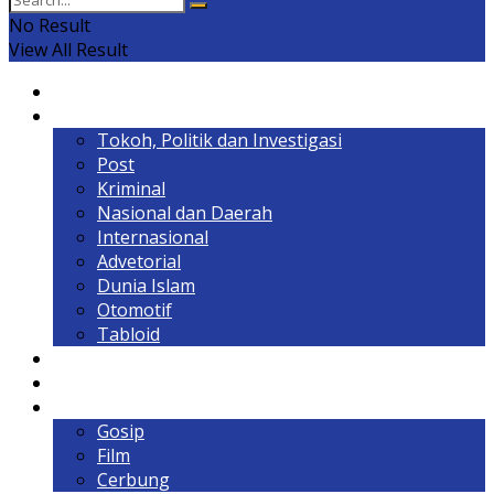
No Result
View All Result
Home
Headline
Tokoh, Politik dan Investigasi
Post
Kriminal
Nasional dan Daerah
Internasional
Advetorial
Dunia Islam
Otomotif
Tabloid
Lintas Kalimantan
Olahraga & Gaya Hidup
Hiburan
Gosip
Film
Cerbung