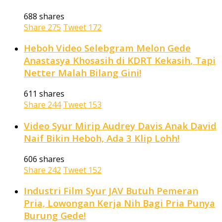
688 shares
Share
275
Tweet
172
Heboh Video Selebgram Melon Gede
Anastasya Khosasih di KDRT Kekasih, Tapi
Netter Malah Bilang Gini!
611 shares
Share
244
Tweet
153
Video Syur Mirip Audrey Davis Anak David
Naif Bikin Heboh, Ada 3 Klip Lohh!
606 shares
Share
242
Tweet
152
Industri Film Syur JAV Butuh Pemeran
Pria, Lowongan Kerja Nih Bagi Pria Punya
Burung Gede!