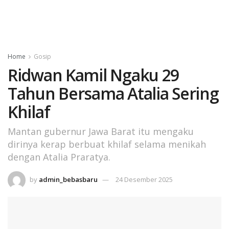
Home
Gosip
Ridwan Kamil Ngaku 29
Tahun Bersama Atalia Sering
Khilaf
Mantan gubernur Jawa Barat itu mengaku
dirinya kerap berbuat khilaf selama menikah
dengan Atalia Praratya.
by
admin_bebasbaru
24 Desember 2025