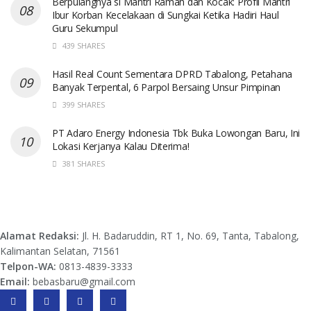
Berpulangnya si Mantri Ramah dan Kocak: Profil Mantri
Ibur Korban Kecelakaan di Sungkai Ketika Hadiri Haul
Guru Sekumpul
439 SHARES
Hasil Real Count Sementara DPRD Tabalong, Petahana
Banyak Terpental, 6 Parpol Bersaing Unsur Pimpinan
399 SHARES
PT Adaro Energy Indonesia Tbk Buka Lowongan Baru, Ini
Lokasi Kerjanya Kalau Diterima!
381 SHARES
Alamat Redaksi:
Jl. H. Badaruddin, RT 1, No. 69, Tanta, Tabalong,
Kalimantan Selatan, 71561
Telpon-WA:
0813-4839-3333
Email:
bebasbaru@gmail.com