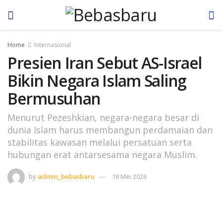
Home
Internasional
Presien Iran Sebut AS-Israel
Bikin Negara Islam Saling
Bermusuhan
Menurut Pezeshkian, negara-negara besar di
dunia Islam harus membangun perdamaian dan
stabilitas kawasan melalui persatuan serta
hubungan erat antarsesama negara Muslim.
by
admin_bebasbaru
18 Mei 2026