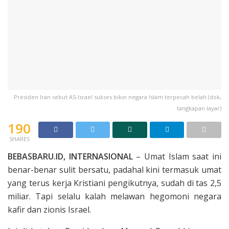
Presiden Iran sebut AS-Israel sukses bikin negara Islam terpecah belah (dok,
tangkapan layar)
190
SHARES
BEBASBARU.ID, INTERNASIONAL
– Umat Islam saat ini
benar-benar sulit bersatu, padahal kini termasuk umat
yang terus kerja Kristiani pengikutnya, sudah di tas 2,5
miliar. Tapi selalu kalah melawan hegomoni negara
kafir dan zionis Israel.