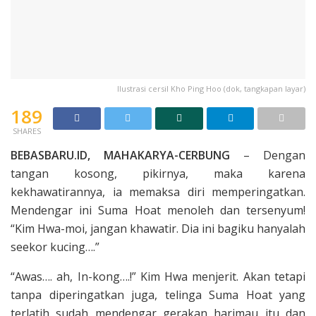
Ilustrasi cersil Kho Ping Hoo (dok, tangkapan layar)
189
SHARES
BEBASBARU.ID, MAHAKARYA-CERBUNG
– Dengan
tangan kosong, pikir­nya, maka karena
kekhawatirannya, ia memaksa diri memperingatkan.
Mendengar ini Suma Hoat menoleh dan ter­senyum!
“Kim Hwa-moi, jangan khawatir. Dia ini bagiku hanyalah
seekor kucing….”
“Awas…. ah, In-kong….!” Kim Hwa menjerit. Akan tetapi
tanpa diperingat­kan juga, telinga Suma Hoat yang
terla­tih sudah mendengar gerakan harimau itu dan