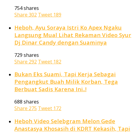
754 shares
Share
302
Tweet
189
Heboh, Ayu Soraya Istri Ko Apex Ngaku
Langsung Mual Lihat Rekaman Video Syur
Dj Dinar Candy dengan Suaminya
729 shares
Share
292
Tweet
182
Bukan Eks Suami, Tapi Kerja Sebagai
Pengangkut Buah Milik Korban, Tega
Berbuat Sadis Karena Ini..!
688 shares
Share
275
Tweet
172
Heboh Video Selebgram Melon Gede
Anastasya Khosasih di KDRT Kekasih, Tapi