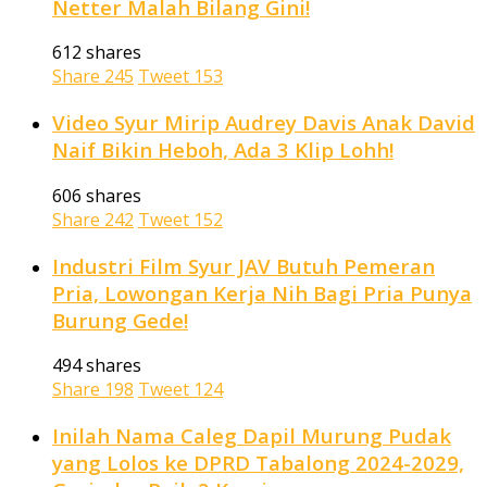
Netter Malah Bilang Gini!
612 shares
Share
245
Tweet
153
Video Syur Mirip Audrey Davis Anak David
Naif Bikin Heboh, Ada 3 Klip Lohh!
606 shares
Share
242
Tweet
152
Industri Film Syur JAV Butuh Pemeran
Pria, Lowongan Kerja Nih Bagi Pria Punya
Burung Gede!
494 shares
Share
198
Tweet
124
Inilah Nama Caleg Dapil Murung Pudak
yang Lolos ke DPRD Tabalong 2024-2029,