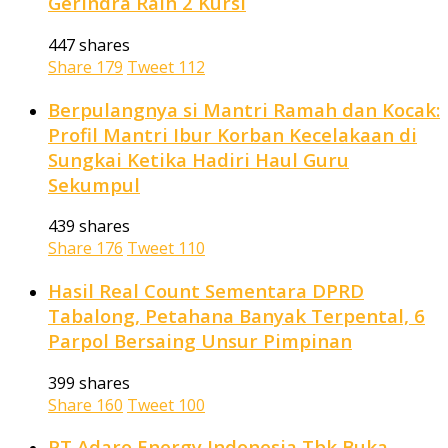
Gerindra Raih 2 Kursi
447 shares
Share
179
Tweet
112
Berpulangnya si Mantri Ramah dan Kocak:
Profil Mantri Ibur Korban Kecelakaan di
Sungkai Ketika Hadiri Haul Guru
Sekumpul
439 shares
Share
176
Tweet
110
Hasil Real Count Sementara DPRD
Tabalong, Petahana Banyak Terpental, 6
Parpol Bersaing Unsur Pimpinan
399 shares
Share
160
Tweet
100
PT Adaro Energy Indonesia Tbk Buka