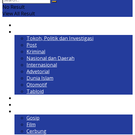
No Result
View All Result
Home
Headline
Tokoh, Politik dan Investigasi
Post
Kriminal
Nasional dan Daerah
Internasional
Advetorial
Dunia Islam
Otomotif
Tabloid
Lintas Kalimantan
Olahraga & Gaya Hidup
Hiburan
Gosip
Film
Cerbung