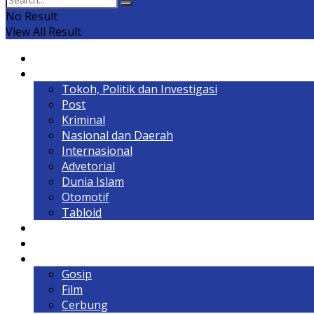
No Result
View All Result
Home
Headline
Tokoh, Politik dan Investigasi
Post
Kriminal
Nasional dan Daerah
Internasional
Advetorial
Dunia Islam
Otomotif
Tabloid
Lintas Kalimantan
Olahraga & Gaya Hidup
Hiburan
Gosip
Film
Cerbung