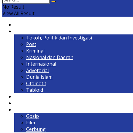
No Result
View All Result
Home
Headline
Tokoh, Politik dan Investigasi
Post
Kriminal
Nasional dan Daerah
Internasional
Advetorial
Dunia Islam
Otomotif
Tabloid
Lintas Kalimantan
Olahraga & Gaya Hidup
Hiburan
Gosip
Film
Cerbung