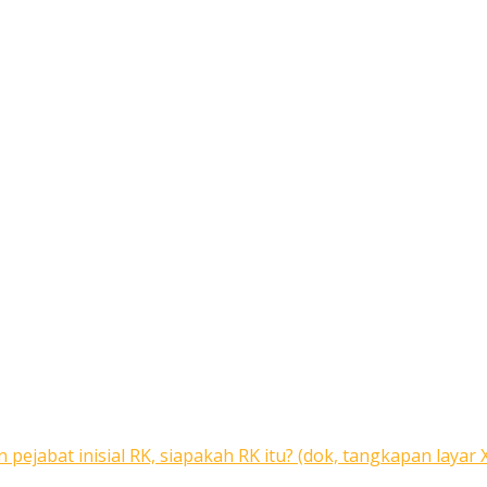
ejabat inisial RK, siapakah RK itu? (dok, tangkapan layar 