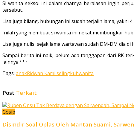
Si wanita seksoi ini dalam chatnya beralasan ingin pe
tersebut.
Lisa juga bilang, hubungan ini sudah terjalin lama, yakni 4
Inilah yang membuat si wanita ini nekat membongkar h
Lisa juga nulis, sejak lama wartawan sudah DM-DM dia di I
Sampai berita ini naik, belum ada tanggapan dari RK terka
lainnya.***
Tags:
anak
Ridwan Kamil
selingkuh
wanita
Post
Terkait
Gosip
Disindir Soal Oplas Oleh Mantan Suami, Sarwe