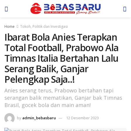
Home
Tokoh, Politik dan Investigasi
Ibarat Bola Anies Terapkan
Total Football, Prabowo Ala
Timnas Italia Bertahan Lalu
Serang Balik, Ganjar
Pelengkap Saja..!
Anies serang terus, Prabowo bertahan tapi
serangan balik mematikan, Ganjar bak Timnas
Brasil, gocek bola dan main aman!
by
admin_bebasbaru
12 Desember 2023