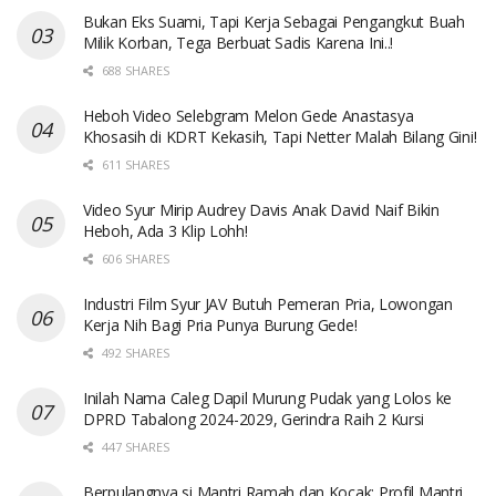
Bukan Eks Suami, Tapi Kerja Sebagai Pengangkut Buah
Milik Korban, Tega Berbuat Sadis Karena Ini..!
688 SHARES
Heboh Video Selebgram Melon Gede Anastasya
Khosasih di KDRT Kekasih, Tapi Netter Malah Bilang Gini!
611 SHARES
Video Syur Mirip Audrey Davis Anak David Naif Bikin
Heboh, Ada 3 Klip Lohh!
606 SHARES
Industri Film Syur JAV Butuh Pemeran Pria, Lowongan
Kerja Nih Bagi Pria Punya Burung Gede!
492 SHARES
Inilah Nama Caleg Dapil Murung Pudak yang Lolos ke
DPRD Tabalong 2024-2029, Gerindra Raih 2 Kursi
447 SHARES
Berpulangnya si Mantri Ramah dan Kocak: Profil Mantri