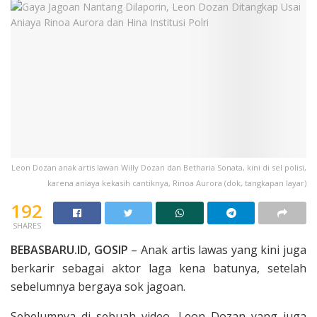
Leon Dozan anak artis lawan Willy Dozan dan Betharia Sonata, kini di sel polisi,
karena aniaya kekasih cantiknya, Rinoa Aurora (dok, tangkapan layar)
192
SHARES
BEBASBARU.ID, GOSIP
– Anak artis lawas yang kini juga
berkarir sebagai aktor laga kena batunya, setelah
sebelumnya bergaya sok jagoan.
Sebelumnya di sebuah video, Leon Dozan yang juga