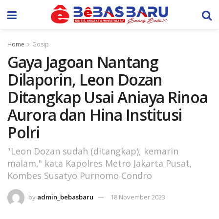
Home
Gosip
Gaya Jagoan Nantang
Dilaporin, Leon Dozan
Ditangkap Usai Aniaya Rinoa
Aurora dan Hina Institusi
Polri
"Leon Dozan sudah (ditangkap), kemarin
malam," kata Kapolres Metro Jakarta Pusat,
Kombes Susatyo Purnomo Condro
by
admin_bebasbaru
18 November 2023