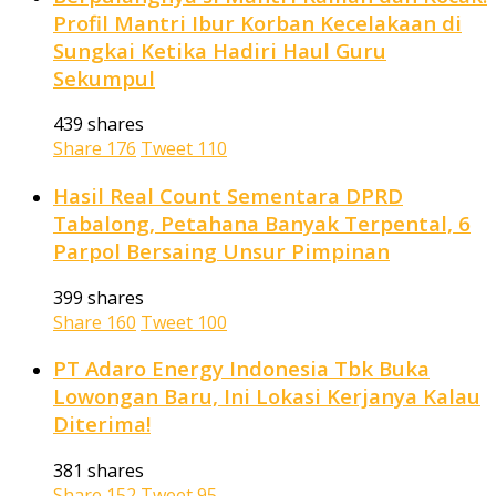
Profil Mantri Ibur Korban Kecelakaan di
Sungkai Ketika Hadiri Haul Guru
Sekumpul
439 shares
Share
176
Tweet
110
Hasil Real Count Sementara DPRD
Tabalong, Petahana Banyak Terpental, 6
Parpol Bersaing Unsur Pimpinan
399 shares
Share
160
Tweet
100
PT Adaro Energy Indonesia Tbk Buka
Lowongan Baru, Ini Lokasi Kerjanya Kalau
Diterima!
381 shares
Share
152
Tweet
95