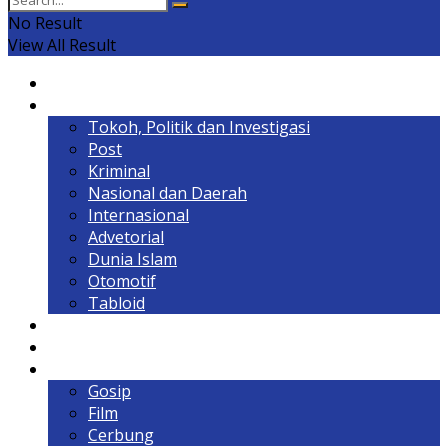
No Result
View All Result
Home
Headline
Tokoh, Politik dan Investigasi
Post
Kriminal
Nasional dan Daerah
Internasional
Advetorial
Dunia Islam
Otomotif
Tabloid
Lintas Kalimantan
Olahraga & Gaya Hidup
Hiburan
Gosip
Film
Cerbung