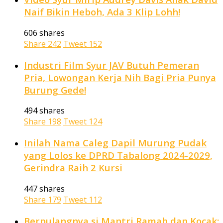
Naif Bikin Heboh, Ada 3 Klip Lohh!
606 shares
Share
242
Tweet
152
Industri Film Syur JAV Butuh Pemeran
Pria, Lowongan Kerja Nih Bagi Pria Punya
Burung Gede!
494 shares
Share
198
Tweet
124
Inilah Nama Caleg Dapil Murung Pudak
yang Lolos ke DPRD Tabalong 2024-2029,
Gerindra Raih 2 Kursi
447 shares
Share
179
Tweet
112
Berpulangnya si Mantri Ramah dan Kocak: