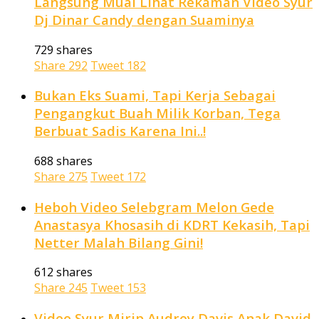
Langsung Mual Lihat Rekaman Video Syur
Dj Dinar Candy dengan Suaminya
729 shares
Share
292
Tweet
182
Bukan Eks Suami, Tapi Kerja Sebagai
Pengangkut Buah Milik Korban, Tega
Berbuat Sadis Karena Ini..!
688 shares
Share
275
Tweet
172
Heboh Video Selebgram Melon Gede
Anastasya Khosasih di KDRT Kekasih, Tapi
Netter Malah Bilang Gini!
612 shares
Share
245
Tweet
153
Video Syur Mirip Audrey Davis Anak David