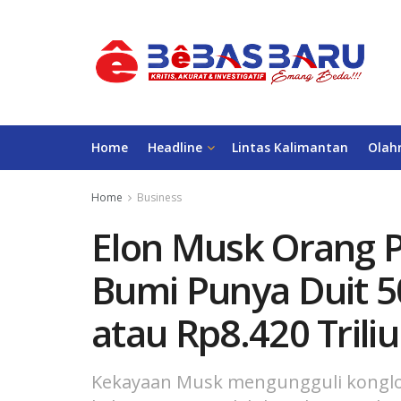
Home
Headline
Lintas Kalimantan
Olah
Home
Business
Elon Musk Orang P
Bumi Punya Duit 50
atau Rp8.420 Triliu
Kekayaan Musk mengungguli konglome