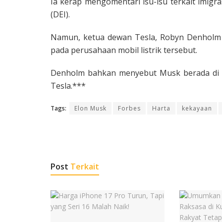
Ia kerap mengomentari isu-isu terkait imigr
(DEI).
Namun, ketua dewan Tesla, Robyn Denholm
pada perusahaan mobil listrik tersebut.
Denholm bahkan menyebut Musk berada di “g
Tesla.***
Tags:
Elon Musk
Forbes
Harta
kekayaan
Post
Terkait