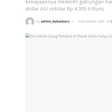
kekayaannya melebihi gabungan hart
dollar AS/ sekitar Rp 4.395 triliun).
by
admin_bebasbaru
5 November 2025
in
B