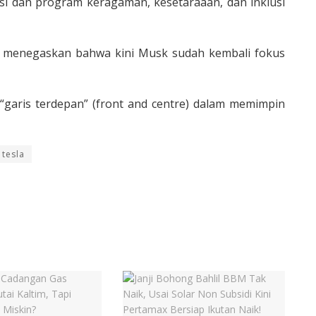
asi dan program keragaman, kesetaraaan, dan inklusi
 menegaskan bahwa kini Musk sudah kembali fokus
aris terdepan” (front and centre) dalam memimpin
tesla