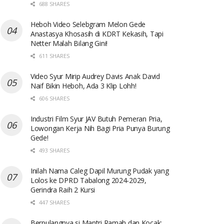
688 SHARES
Heboh Video Selebgram Melon Gede
Anastasya Khosasih di KDRT Kekasih, Tapi
Netter Malah Bilang Gini!
611 SHARES
Video Syur Mirip Audrey Davis Anak David
Naif Bikin Heboh, Ada 3 Klip Lohh!
606 SHARES
Industri Film Syur JAV Butuh Pemeran Pria,
Lowongan Kerja Nih Bagi Pria Punya Burung
Gede!
493 SHARES
Inilah Nama Caleg Dapil Murung Pudak yang
Lolos ke DPRD Tabalong 2024-2029,
Gerindra Raih 2 Kursi
447 SHARES
Berpulangnya si Mantri Ramah dan Kocak: