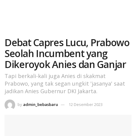
Debat Capres Lucu, Prabowo
Seolah Incumbent yang
Dikeroyok Anies dan Ganjar
Tapi berkali-kali juga Anies di skakmat
Prabowo, yang tak segan ungkit 'jasanya' saat
jadikan Anies Gubernur DKI Jakarta.
by
admin_bebasbaru
12 Desember 2023