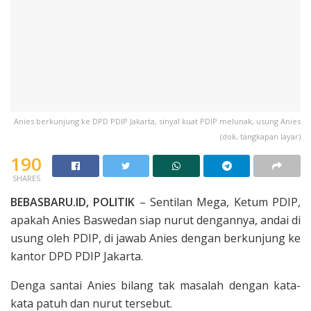
Anies berkunjung ke DPD PDIP Jakarta, sinyal kuat PDIP melunak, usung Anies
(dok, tangkapan layar)
190
SHARES
BEBASBARU.ID, POLITIK
– Sentilan Mega, Ketum PDIP,
apakah Anies Baswedan siap nurut dengannya, andai di
usung oleh PDIP, di jawab Anies dengan berkunjung ke
kantor DPD PDIP Jakarta.
Denga santai Anies bilang tak masalah dengan kata-
kata patuh dan nurut tersebut.