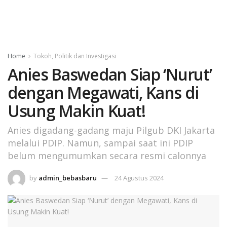
Home
Tokoh, Politik dan Investigasi
Anies Baswedan Siap ‘Nurut’
dengan Megawati, Kans di
Usung Makin Kuat!
Anies digadang-gadang maju Pilgub DKI Jakarta
melalui PDIP. Namun, sampai saat ini PDIP
belum mengumumkan secara resmi calonnya
by
admin_bebasbaru
24 Agustus 2024