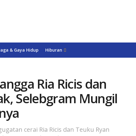
raga & Gaya Hidup
Hiburan
angga Ria Ricis dan
k, Selebgram Mungil
inya
gatan cerai Ria Ricis dan Teuku Ryan