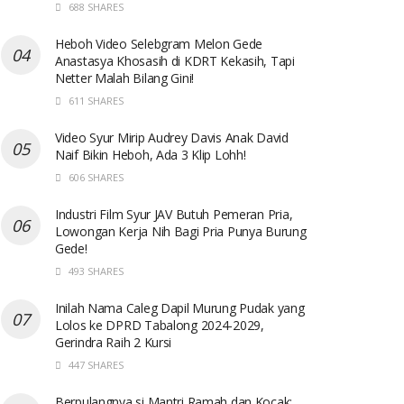
688 SHARES
Heboh Video Selebgram Melon Gede
Anastasya Khosasih di KDRT Kekasih, Tapi
Netter Malah Bilang Gini!
611 SHARES
Video Syur Mirip Audrey Davis Anak David
Naif Bikin Heboh, Ada 3 Klip Lohh!
606 SHARES
Industri Film Syur JAV Butuh Pemeran Pria,
Lowongan Kerja Nih Bagi Pria Punya Burung
Gede!
493 SHARES
Inilah Nama Caleg Dapil Murung Pudak yang
Lolos ke DPRD Tabalong 2024-2029,
Gerindra Raih 2 Kursi
447 SHARES
Berpulangnya si Mantri Ramah dan Kocak: