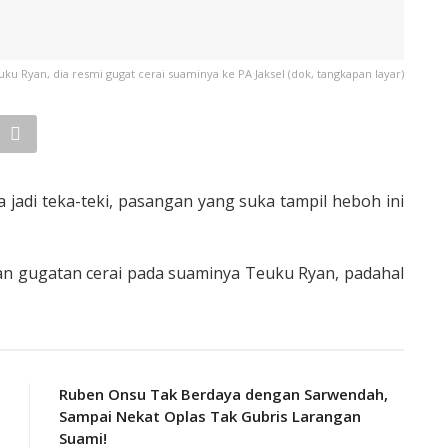
ku Ryan, dia resmi gugat cerai suaminya ke PA Jaksel (dok, tangkapan layar)
 jadi teka-teki, pasangan yang suka tampil heboh ini
kan gugatan cerai pada suaminya Teuku Ryan, padahal
Ruben Onsu Tak Berdaya dengan Sarwendah,
Sampai Nekat Oplas Tak Gubris Larangan
Suami!