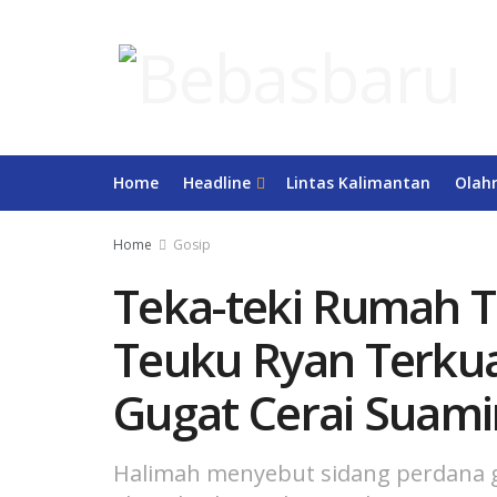
Home
Headline
Lintas Kalimantan
Olah
Home
Gosip
Teka-teki Rumah T
Teuku Ryan Terkua
Gugat Cerai Suam
Halimah menyebut sidang perdana gu