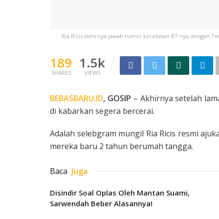
Ria Ricis akhirnya jawab rumor keretakan RT nya dengan Teu
189
1.5k
SHARES
VIEWS
BEBASBARU.ID
, GOSIP
– Akhirnya setelah lama
di kabarkan segera bercerai.
Adalah selebgram mungil Ria Ricis resmi aju
mereka baru 2 tahun berumah tangga.
Baca
Juga
Disindir Soal Oplas Oleh Mantan Suami,
Sarwendah Beber Alasannya!