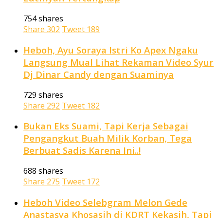
754 shares
Share
302
Tweet
189
Heboh, Ayu Soraya Istri Ko Apex Ngaku
Langsung Mual Lihat Rekaman Video Syur
Dj Dinar Candy dengan Suaminya
729 shares
Share
292
Tweet
182
Bukan Eks Suami, Tapi Kerja Sebagai
Pengangkut Buah Milik Korban, Tega
Berbuat Sadis Karena Ini..!
688 shares
Share
275
Tweet
172
Heboh Video Selebgram Melon Gede
Anastasya Khosasih di KDRT Kekasih, Tapi