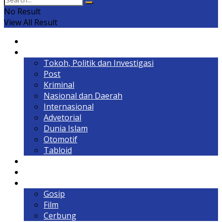
No Result
View All Result
Home
Headline
Tokoh, Politik dan Investigasi
Post
Kriminal
Nasional dan Daerah
Internasional
Advetorial
Dunia Islam
Otomotif
Tabloid
Lintas Kalimantan
Olahraga & Gaya Hidup
Hiburan
Gosip
Film
Cerbung