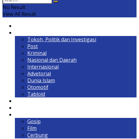
No Result
View All Result
Home
Headline
Tokoh, Politik dan Investigasi
Post
Kriminal
Nasional dan Daerah
Internasional
Advetorial
Dunia Islam
Otomotif
Tabloid
Lintas Kalimantan
Olahraga & Gaya Hidup
Hiburan
Gosip
Film
Cerbung