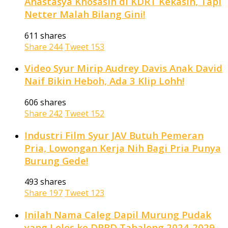
Anastasya Khosasih di KDRT Kekasih, Tapi
Netter Malah Bilang Gini!
611 shares
Share
244
Tweet
153
Video Syur Mirip Audrey Davis Anak David
Naif Bikin Heboh, Ada 3 Klip Lohh!
606 shares
Share
242
Tweet
152
Industri Film Syur JAV Butuh Pemeran
Pria, Lowongan Kerja Nih Bagi Pria Punya
Burung Gede!
493 shares
Share
197
Tweet
123
Inilah Nama Caleg Dapil Murung Pudak
yang Lolos ke DPRD Tabalong 2024-2029,