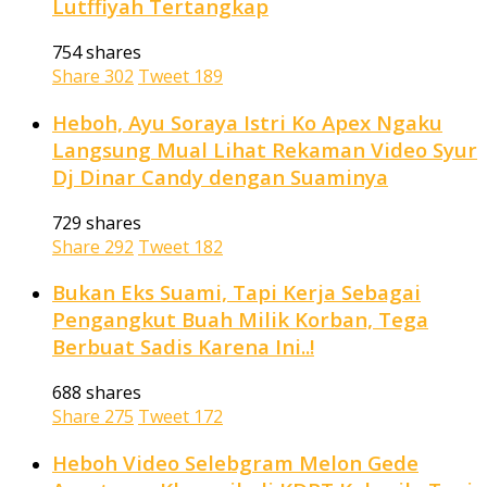
Lutffiyah Tertangkap
754 shares
Share
302
Tweet
189
Heboh, Ayu Soraya Istri Ko Apex Ngaku
Langsung Mual Lihat Rekaman Video Syur
Dj Dinar Candy dengan Suaminya
729 shares
Share
292
Tweet
182
Bukan Eks Suami, Tapi Kerja Sebagai
Pengangkut Buah Milik Korban, Tega
Berbuat Sadis Karena Ini..!
688 shares
Share
275
Tweet
172
Heboh Video Selebgram Melon Gede