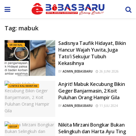
Tag:
mabuk
Sadisnya Taufik Hidayat, Bikin
KRIMINAL
Hancur Wajah Yuvita, Juga
Tato’i Sekujur Tubuh
Kekasihnya
BY
ADMIN_BEBASBARU
26 JUNI 2026
Anjrit! Mabuk Kecubung Bikin
LINTAS KALIMANTAN
Geger Banjarmasin, 2 Koit
Puluhan Orang Hampir Gila
BY
ADMIN_BEBASBARU
11 JULI 2024
Nikita Mirzani Bongkar Bukan
GOSIP
Selingkuh dan Harta Ayu Ting