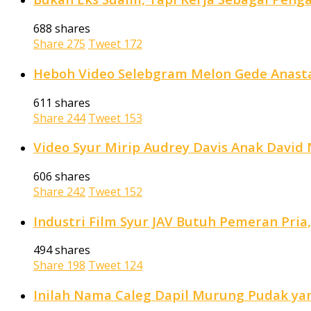
688 shares
Share
275
Tweet
172
Heboh Video Selebgram Melon Gede Anastas
611 shares
Share
244
Tweet
153
Video Syur Mirip Audrey Davis Anak David N
606 shares
Share
242
Tweet
152
Industri Film Syur JAV Butuh Pemeran Pria
494 shares
Share
198
Tweet
124
Inilah Nama Caleg Dapil Murung Pudak yan