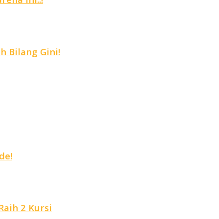
 Bilang Gini!
de!
aih 2 Kursi