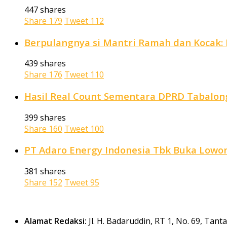
447 shares
Share
179
Tweet
112
Berpulangnya si Mantri Ramah dan Kocak: P
439 shares
Share
176
Tweet
110
Hasil Real Count Sementara DPRD Tabalong
399 shares
Share
160
Tweet
100
PT Adaro Energy Indonesia Tbk Buka Lowong
381 shares
Share
152
Tweet
95
Alamat Redaksi:
Jl. H. Badaruddin, RT 1, No. 69, Tan