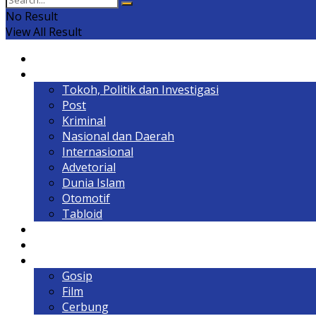
No Result
View All Result
Home
Headline
Tokoh, Politik dan Investigasi
Post
Kriminal
Nasional dan Daerah
Internasional
Advetorial
Dunia Islam
Otomotif
Tabloid
Lintas Kalimantan
Olahraga & Gaya Hidup
Hiburan
Gosip
Film
Cerbung