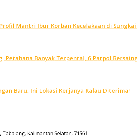
rofil Mantri Ibur Korban Kecelakaan di Sungkai
, Petahana Banyak Terpental, 6 Parpol Bersain
an Baru, Ini Lokasi Kerjanya Kalau Diterima!
ta, Tabalong, Kalimantan Selatan, 71561