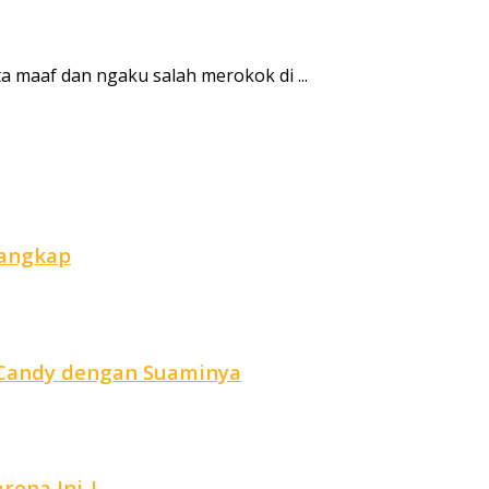
maaf dan ngaku salah merokok di ...
tangkap
r Candy dengan Suaminya
ena Ini..!