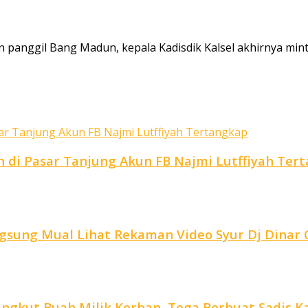
nggil Bang Madun, kepala Kadisdik Kalsel akhirnya minta 
di Pasar Tanjung Akun FB Najmi Lutffiyah Ter
ngsung Mual Lihat Rekaman Video Syur Dj Dina
ngkut Buah Milik Korban, Tega Berbuat Sadis Kar