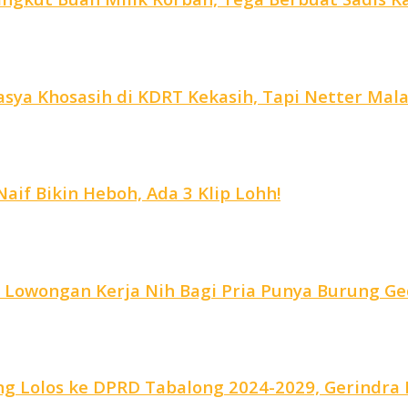
ya Khosasih di KDRT Kekasih, Tapi Netter Malah
aif Bikin Heboh, Ada 3 Klip Lohh!
, Lowongan Kerja Nih Bagi Pria Punya Burung Ge
g Lolos ke DPRD Tabalong 2024-2029, Gerindra R