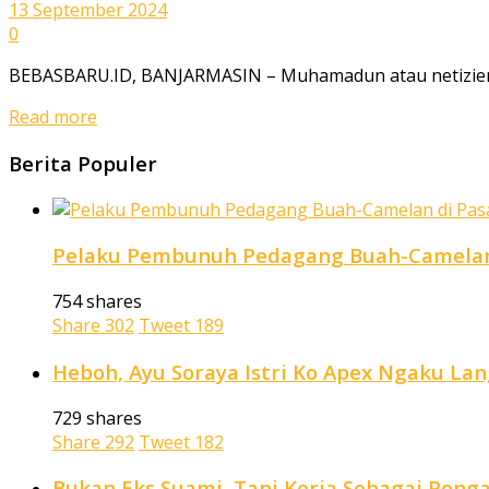
13 September 2024
0
BEBASBARU.ID, BANJARMASIN – Muhamadun atau netizien pa
Read more
Berita Populer
Pelaku Pembunuh Pedagang Buah-Camelan 
754 shares
Share
302
Tweet
189
Heboh, Ayu Soraya Istri Ko Apex Ngaku La
729 shares
Share
292
Tweet
182
Bukan Eks Suami, Tapi Kerja Sebagai Penga